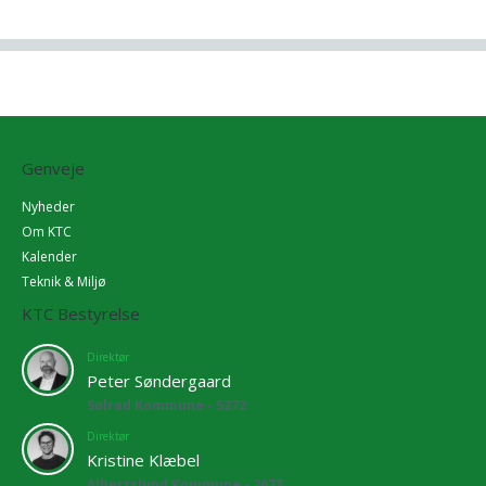
Genveje
Nyheder
Om KTC
Kalender
Teknik & Miljø
KTC Bestyrelse
Direktør
Peter Søndergaard
Solrød Kommune - 5272
Direktør
Kristine Klæbel
Albertslund Kommune - 2673