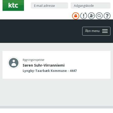
Gå
til
hovedindhold
Åbn menu
Bygningsinspektør
Søren Suhr-Virranniemi
Lyngby-Taarbæk Kommune - 4447