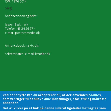
CVR: 1976 0014
Salg
Annoncebooking print:
Jesper Bækmark
Telefon: 43 24 26 77 ·
e-mail:
jb@techmedia.dk
Annoncebooking ktc.dk:
Sekretariatet · e-mail:
ktc@ktc.dk
Ved at benytte ktc.dk accepterer du, at der anvendes cookies,
som vi bruger til at huske dine indstillinger, statistik og målrette
annoncer.
Det at klikke på et link på denne side vil ligeledes betragtes som