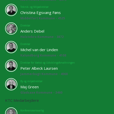
Teknik- og Miljødirektør
Christina Egsvang Føns
Middelfart Kommune - 4525
Direktør
Anders Debel
Holstebro Kommune - 3872
Direktør
Michel van der Linden
Kalundborg Kommune - 4108
Direktør for Vækst og Udviklingsforvaltningen
Peter Albeck Laursen
Jammerbugt Kommune - 4068
By og miljødirektør
Maj Green
Gladsaxe Kommune - 3460
KTC Medarbejdere
Konferenceansvarlig