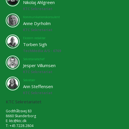
Nikolaj Ahlgreen
KTC Sekretariat
Kommunikationskonsulent
Anne Dyrholm
KTC Sekretariat
Ekstern redaktør
Torben Sigh
TechMedia A/S - 6769
Sekretariatschef
Jesper Villumsen
KTC Sekretariat
Sekretær
Ann Steffensen
KTC Sekretariat
KTC Sekretariatet
Godthåbsvej 83
8660 Skanderborg
E:
ktc@ktc.dk
T: +45 7228 2804