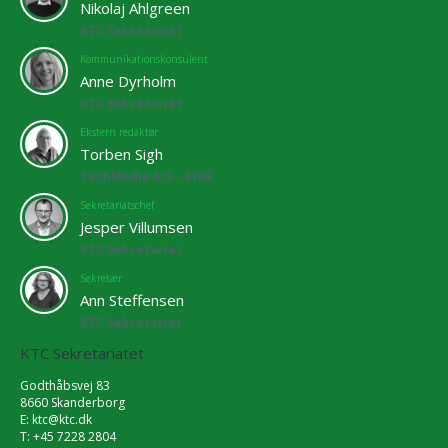
Nikolaj Ahlgreen
KTC Sekretariat
Kommunikationskonsulent
Anne Dyrholm
KTC Sekretariat
Ekstern redaktør
Torben Sigh
TechMedia A/S - 6769
Sekretariatschef
Jesper Villumsen
KTC Sekretariat
Sekretær
Ann Steffensen
KTC Sekretariat
KTC Sekretariatet
Godthåbsvej 83
8660 Skanderborg
E:
ktc@ktc.dk
T: +45 7228 2804