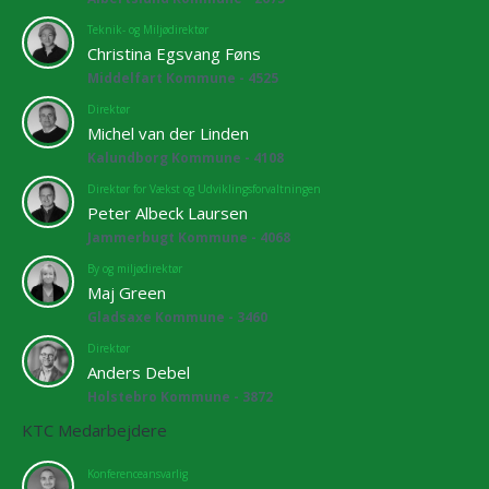
Teknik- og Miljødirektør
Christina Egsvang Føns
Middelfart Kommune - 4525
Direktør
Michel van der Linden
Kalundborg Kommune - 4108
Direktør for Vækst og Udviklingsforvaltningen
Peter Albeck Laursen
Jammerbugt Kommune - 4068
By og miljødirektør
Maj Green
Gladsaxe Kommune - 3460
Direktør
Anders Debel
Holstebro Kommune - 3872
KTC Medarbejdere
Konferenceansvarlig