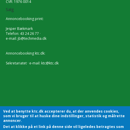
CVR: 1976 0014
Salg
Annoncebooking print:
Jesper Bækmark
Telefon: 43 24 26 77 ·
e-mail:
jb@techmedia.dk
Annoncebooking ktc.dk:
Sekretariatet · e-mail:
ktc@ktc.dk
Ved at benytte ktc.dk accepterer du, at der anvendes cookies,
som vi bruger til at huske dine indstillinger, statistik og målrette
annoncer.
Det at klikke på et link på denne side vil ligeledes betragtes som