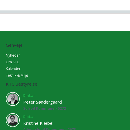
Genveje
Nyheder
Om KTC
Kalender
Teknik & Miljø
KTC Bestyrelse
Direktør
Peter Søndergaard
Solrød Kommune - 5272
Direktør
Kristine Klæbel
Albertslund Kommune - 2673