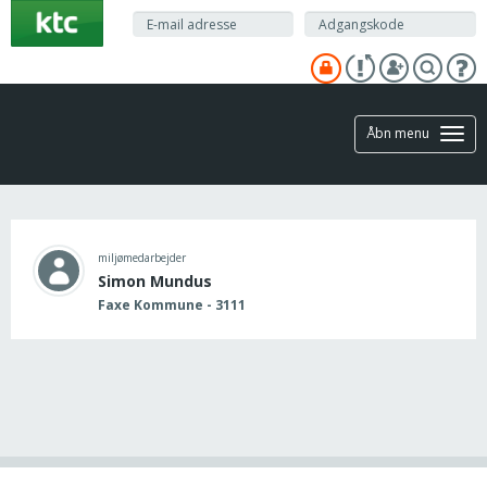
Gå
til
hovedindhold
Åbn menu
miljømedarbejder
Simon Mundus
Faxe Kommune - 3111