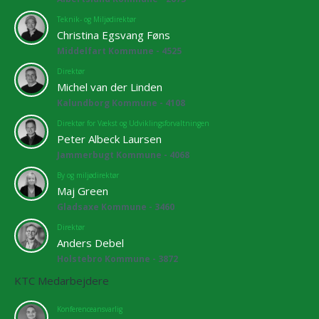
Teknik- og Miljødirektør
Christina Egsvang Føns
Middelfart Kommune - 4525
Direktør
Michel van der Linden
Kalundborg Kommune - 4108
Direktør for Vækst og Udviklingsforvaltningen
Peter Albeck Laursen
Jammerbugt Kommune - 4068
By og miljødirektør
Maj Green
Gladsaxe Kommune - 3460
Direktør
Anders Debel
Holstebro Kommune - 3872
KTC Medarbejdere
Konferenceansvarlig