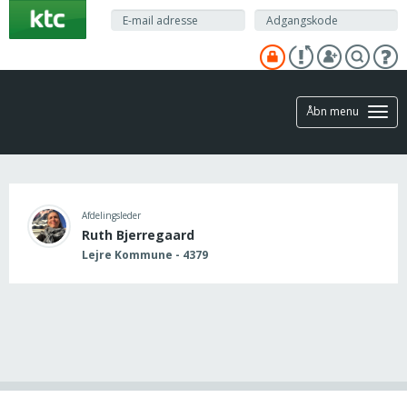
Gå
til
hovedindhold
Åbn menu
Afdelingsleder
Ruth Bjerregaard
Lejre Kommune - 4379