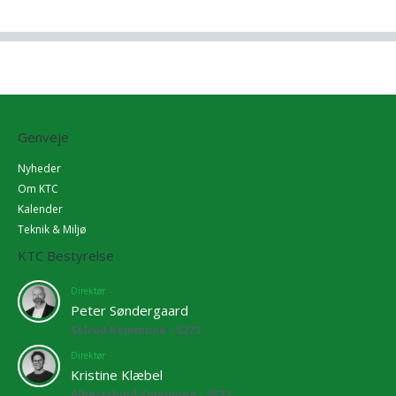
Genveje
Nyheder
Om KTC
Kalender
Teknik & Miljø
KTC Bestyrelse
Direktør
Peter Søndergaard
Solrød Kommune - 5272
Direktør
Kristine Klæbel
Albertslund Kommune - 2673