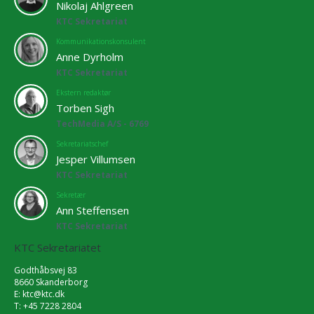
Nikolaj Ahlgreen
KTC Sekretariat
Kommunikationskonsulent
Anne Dyrholm
KTC Sekretariat
Ekstern redaktør
Torben Sigh
TechMedia A/S - 6769
Sekretariatschef
Jesper Villumsen
KTC Sekretariat
Sekretær
Ann Steffensen
KTC Sekretariat
KTC Sekretariatet
Godthåbsvej 83
8660 Skanderborg
E:
ktc@ktc.dk
T: +45 7228 2804