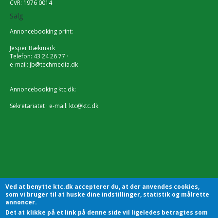
CVR: 1976 0014
Salg
Annoncebooking print:
Jesper Bækmark
Telefon: 43 24 26 77 ·
e-mail:
jb@techmedia.dk
Annoncebooking ktc.dk:
Sekretariatet · e-mail:
ktc@ktc.dk
Ved at benytte ktc.dk accepterer du, at der anvendes cookies,
som vi bruger til at huske dine indstillinger, statistik og målrette
annoncer.
Det at klikke på et link på denne side vil ligeledes betragtes som