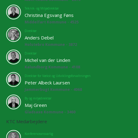
Teknik- og Miljødirektør
Christina Egsvang Føns
Middelfart Kommune - 4525
Direktør
Anders Debel
Holstebro Kommune - 3872
Direktør
Michel van der Linden
Kalundborg Kommune - 4108
Direktør for Vækst og Udviklingsforvaltningen
Peter Albeck Laursen
Jammerbugt Kommune - 4068
By og miljødirektør
Maj Green
Gladsaxe Kommune - 3460
KTC Medarbejdere
Konferenceansvarlig