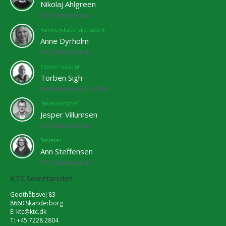
Nikolaj Ahlgreen
KTC Sekretariat
Kommunikationskonsulent
Anne Dyrholm
KTC Sekretariat
Ekstern redaktør
Torben Sigh
TechMedia A/S - 6769
Sekretariatschef
Jesper Villumsen
KTC Sekretariat
Sekretær
Ann Steffensen
KTC Sekretariat
KTC Sekretariatet
Godthåbsvej 83
8660 Skanderborg
E:
ktc@ktc.dk
T: +45 7228 2804