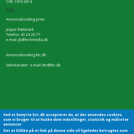
CVR: 1976 0014
Salg
Annoncebooking print:
Jesper Bækmark
Telefon: 43 24 26 77 ·
e-mail:
jb@techmedia.dk
Annoncebooking ktc.dk:
Sekretariatet · e-mail:
ktc@ktc.dk
Ved at benytte ktc.dk accepterer du, at der anvendes cookies,
som vi bruger til at huske dine indstillinger, statistik og målrette
annoncer.
Det at klikke på et link på denne side vil ligeledes betragtes som