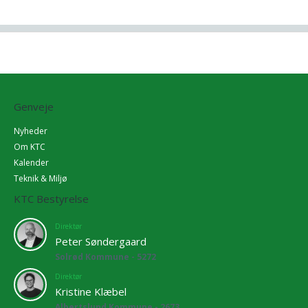
Genveje
Nyheder
Om KTC
Kalender
Teknik & Miljø
KTC Bestyrelse
Direktør
Peter Søndergaard
Solrød Kommune - 5272
Direktør
Kristine Klæbel
Albertslund Kommune - 2673