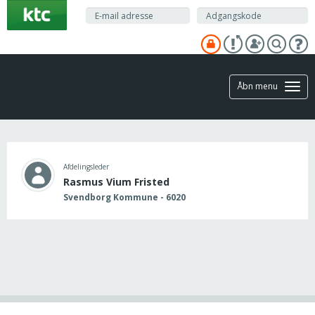
Gå
til
hovedindhold
Åbn menu
Afdelingsleder
Rasmus Vium Fristed
Svendborg Kommune - 6020