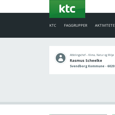
Gå
til
hovedindhold
KTC
FAGGRUPPER
AKTIVITET
Afdelingschef – Klima, Natur og Miljø
Rasmus Scheelke
Svendborg Kommune - 6020