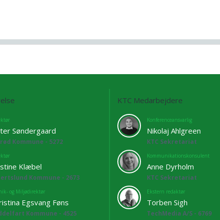
else
KTC Medarbejdere
ektør
Konferenceansvarlig
ter Søndergaard
Nikolaj Ahlgreen
lrød Kommune - 5272
KTC Sekretariat
ektør
Kommunikationskonsulent
istine Klæbel
Anne Dyrholm
bertslund Kommune - 2673
KTC Sekretariat
ik- og Miljødirektør
Ekstern redaktør
ristina Egsvang Føns
Torben Sigh
ddelfart Kommune - 4525
TechMedia A/S - 6769