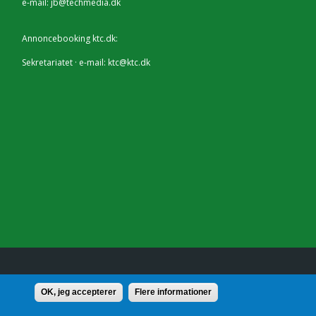
e-mail:
jb@techmedia.dk
Annoncebooking ktc.dk:
Sekretariatet · e-mail:
ktc@ktc.dk
lf.: 7228 2804 |
Kontakt
OK, jeg accepterer
Flere informationer