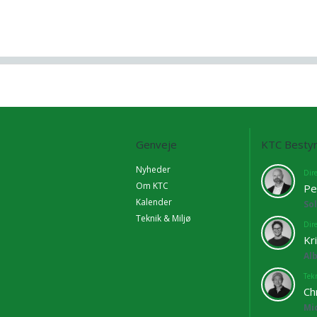
Genveje
KTC Bestyr
Nyheder
Dir
Om KTC
Pe
Kalender
So
Teknik & Miljø
Dir
Kr
Al
Tekn
Ch
Mi