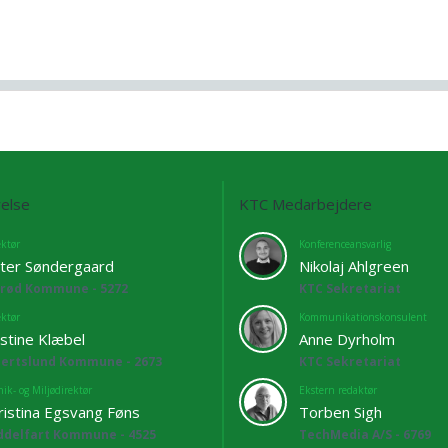
else
KTC Medarbejdere
ektør
Konferenceansvarlig
ter Søndergaard
Nikolaj Ahlgreen
lrød Kommune - 5272
KTC Sekretariat
ektør
Kommunikationskonsulent
istine Klæbel
Anne Dyrholm
bertslund Kommune - 2673
KTC Sekretariat
ik- og Miljødirektør
Ekstern redaktør
ristina Egsvang Føns
Torben Sigh
ddelfart Kommune - 4525
TechMedia A/S - 6769