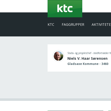
Gå
til
hovedindhold
KTC
FAGGRUPPER
AKTIVITET
Stabs- og projektchef - stedfortræder f
Niels V. Haar Sørensen
Gladsaxe Kommune - 3460