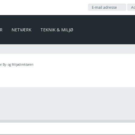
ER
NETVÆRK
TEKNIK & MILJØ
or By- og Miljødirektøren