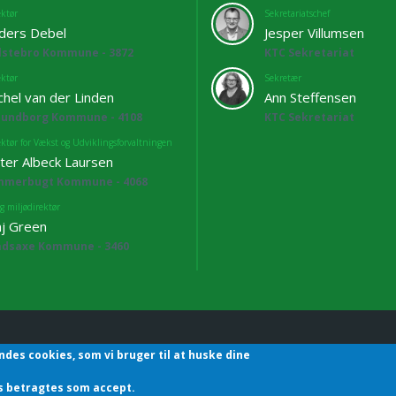
ektør
Sekretariatschef
ders Debel
Jesper Villumsen
lstebro Kommune - 3872
KTC Sekretariat
ektør
Sekretær
chel van der Linden
Ann Steffensen
lundborg Kommune - 4108
KTC Sekretariat
ektør for Vækst og Udviklingsforvaltningen
ter Albeck Laursen
mmerbugt Kommune - 4068
g miljødirektør
j Green
adsaxe Kommune - 3460
ndes cookies, som vi bruger til at huske dine
hefforening | Sekretariatet | Godthåbsvej83 | 8660 Skanderborg | T
des betragtes som accept.