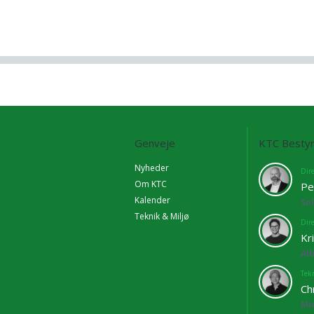
Genveje
KTC Bestyr
Nyheder
Dir
Om KTC
Pe
Kalender
So
Teknik & Miljø
Dir
Kr
Al
Tekn
Ch
Mi