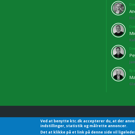
Dir
An
Ho
Dir
Mi
Ka
Dir
Pe
Ja
By o
Ma
Gl
Ved at benytte ktc.dk accepterer du, at der anve
KTC - Kommunalteknisk C
indstillinger, statistik og målrette annoncer.
Det at klikke på et link på denne side vil ligele