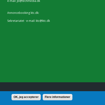
e-mail:
jb@techmedia.dk
Annoncebooking ktc.dk:
Sekretariatet · e-mail:
ktc@ktc.dk
lf.: 7228 2804 |
Kontakt
OK, jeg accepterer
Flere informationer