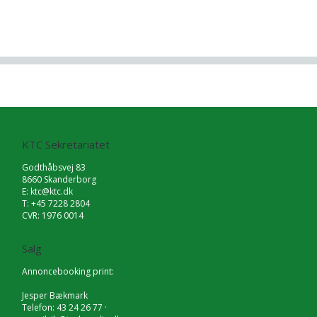
KTC Sekretariatet
Godthåbsvej 83
8660 Skanderborg
E:
ktc@ktc.dk
T: +45 7228 2804
CVR: 1976 0014
Salg
Annoncebooking print:
Jesper Bækmark
Telefon: 43 24 26 77 ·