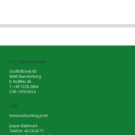
KTC Sekretariatet
Godthåbsvej 83
8660 Skanderborg
E:
ktc@ktc.dk
T: +45 7228 2804
CVR: 1976 0014
Salg
Annoncebooking print:
Jesper Bækmark
Telefon: 43 24 26 77 ·