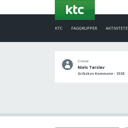
Gå
til
hovedindhold
KTC
FAGGRUPPER
AKTIVITET
Direktør
Niels Tørsløv
Gribskov Kommune - 3538