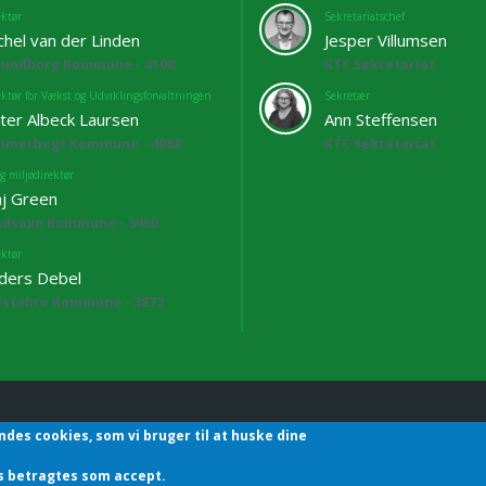
ektør
Sekretariatschef
chel van der Linden
Jesper Villumsen
lundborg Kommune - 4108
KTC Sekretariat
ektør for Vækst og Udviklingsforvaltningen
Sekretær
ter Albeck Laursen
Ann Steffensen
mmerbugt Kommune - 4068
KTC Sekretariat
g miljødirektør
j Green
adsaxe Kommune - 3460
ektør
ders Debel
lstebro Kommune - 3872
ndes cookies, som vi bruger til at huske dine
hefforening | Sekretariatet | Godthåbsvej83 | 8660 Skanderborg | T
des betragtes som accept.