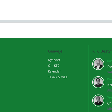
Genveje
KTC Bestyr
Nyheder
Dir
Om KTC
Pe
Kalender
So
Teknik & Miljø
Dir
Kr
Al
Tekn
Ch
Mi