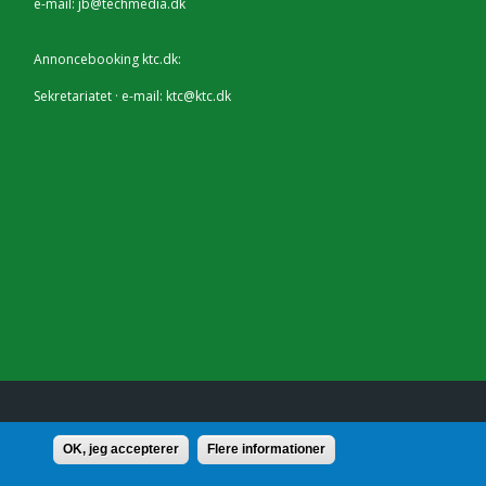
e-mail:
jb@techmedia.dk
Annoncebooking ktc.dk:
Sekretariatet · e-mail:
ktc@ktc.dk
lf.: 7228 2804 |
Kontakt
OK, jeg accepterer
Flere informationer