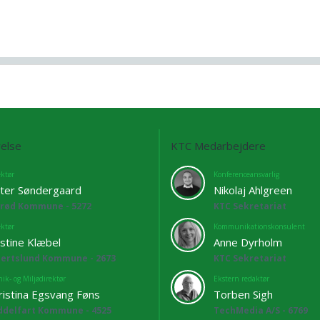
else
KTC Medarbejdere
ektør
Konferenceansvarlig
ter Søndergaard
Nikolaj Ahlgreen
lrød Kommune - 5272
KTC Sekretariat
ektør
Kommunikationskonsulent
istine Klæbel
Anne Dyrholm
bertslund Kommune - 2673
KTC Sekretariat
ik- og Miljødirektør
Ekstern redaktør
ristina Egsvang Føns
Torben Sigh
ddelfart Kommune - 4525
TechMedia A/S - 6769