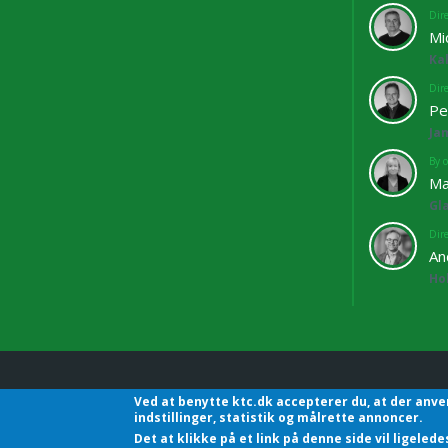
Dir
Mi
Ka
Dir
Pe
Ja
By o
Ma
Gl
Dir
An
Ho
Ved at benytte ktc.dk accepterer du, at der anve
KTC - Kommunalteknisk C
indstillinger, statistik og målrette annoncer.
Det at klikke på et link på denne side vil ligele