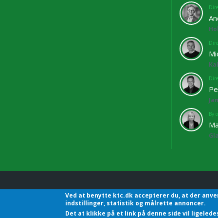
Dir
An
Ho
Dir
Mi
Ka
Dir
Pe
Ja
By o
Ma
Gl
Ved at benytte ktc.dk accepterer du, at der anve
KTC - Kommunalteknisk C
indstillinger, statistik og målrette annoncer.
Det at klikke på et link på denne side vil ligele