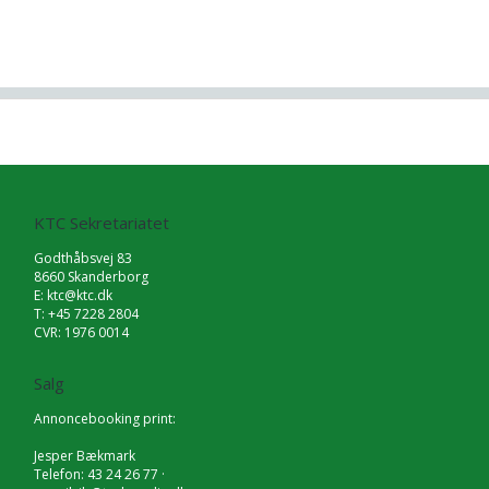
KTC Sekretariatet
Godthåbsvej 83
8660 Skanderborg
E:
ktc@ktc.dk
T: +45 7228 2804
CVR: 1976 0014
Salg
Annoncebooking print:
Jesper Bækmark
Telefon: 43 24 26 77 ·