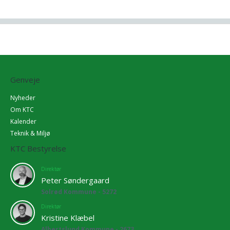
Genveje
Nyheder
Om KTC
Kalender
Teknik & Miljø
KTC Bestyrelse
Direktør
Peter Søndergaard
Solrød Kommune - 5272
Direktør
Kristine Klæbel
Albertslund Kommune - 2673