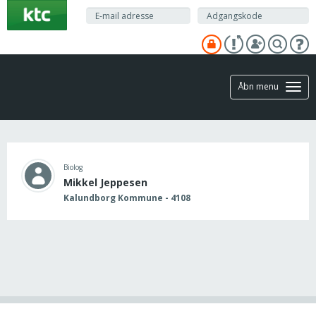
Gå
til
hovedindhold
Åbn menu
Biolog
Mikkel Jeppesen
Kalundborg Kommune - 4108