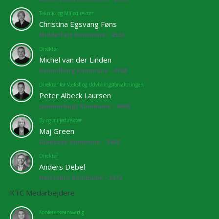
Teknik- og Miljødirektør
Christina Egsvang Føns
Middelfart Kommune - 4525
Direktør
Michel van der Linden
Kalundborg Kommune - 4108
Direktør for Vækst og Udviklingsforvaltningen
Peter Albeck Laursen
Jammerbugt Kommune - 4068
By og miljødirektør
Maj Green
Gladsaxe Kommune - 3460
Direktør
Anders Debel
Holstebro Kommune - 3872
KTC Medarbejdere
Konferenceansvarlig