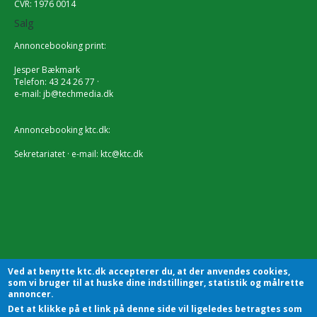
CVR: 1976 0014
Salg
Annoncebooking print:
Jesper Bækmark
Telefon: 43 24 26 77 ·
e-mail:
jb@techmedia.dk
Annoncebooking ktc.dk:
Sekretariatet · e-mail:
ktc@ktc.dk
Ved at benytte ktc.dk accepterer du, at der anvendes cookies,
som vi bruger til at huske dine indstillinger, statistik og målrette
annoncer.
Det at klikke på et link på denne side vil ligeledes betragtes som