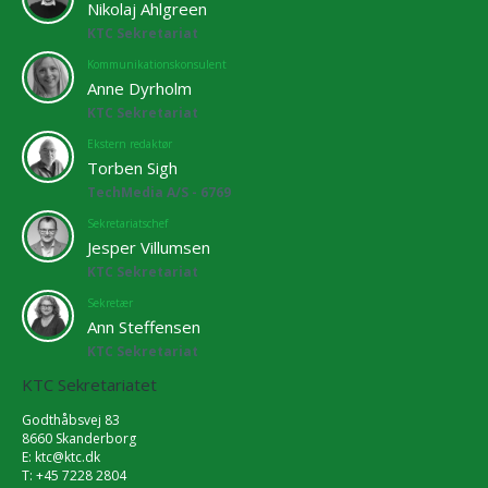
Nikolaj Ahlgreen
KTC Sekretariat
Kommunikationskonsulent
Anne Dyrholm
KTC Sekretariat
Ekstern redaktør
Torben Sigh
TechMedia A/S - 6769
Sekretariatschef
Jesper Villumsen
KTC Sekretariat
Sekretær
Ann Steffensen
KTC Sekretariat
KTC Sekretariatet
Godthåbsvej 83
8660 Skanderborg
E:
ktc@ktc.dk
T: +45 7228 2804