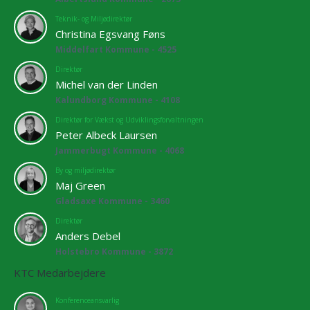
Teknik- og Miljødirektør
Christina Egsvang Føns
Middelfart Kommune - 4525
Direktør
Michel van der Linden
Kalundborg Kommune - 4108
Direktør for Vækst og Udviklingsforvaltningen
Peter Albeck Laursen
Jammerbugt Kommune - 4068
By og miljødirektør
Maj Green
Gladsaxe Kommune - 3460
Direktør
Anders Debel
Holstebro Kommune - 3872
KTC Medarbejdere
Konferenceansvarlig