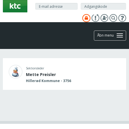
Gå
til
hovedindhold
Åbn menu
Sektionsleder
Mette Preisler
Hillerød Kommune - 3756