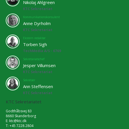
Nikolaj Ahlgreen
KTC Sekretariat
Kommunikationskonsulent
Anne Dyrholm
KTC Sekretariat
Ekstern redaktør
Torben Sigh
TechMedia A/S - 6769
Sekretariatschef
Jesper Villumsen
KTC Sekretariat
Sekretær
Ann Steffensen
KTC Sekretariat
KTC Sekretariatet
Godthåbsvej 83
8660 Skanderborg
E:
ktc@ktc.dk
T: +45 7228 2804