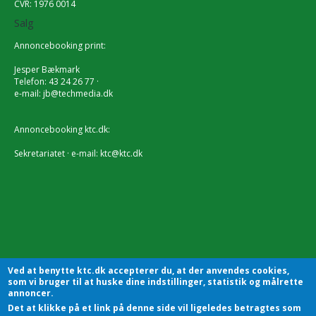
CVR: 1976 0014
Salg
Annoncebooking print:
Jesper Bækmark
Telefon: 43 24 26 77 ·
e-mail:
jb@techmedia.dk
Annoncebooking ktc.dk:
Sekretariatet · e-mail:
ktc@ktc.dk
Ved at benytte ktc.dk accepterer du, at der anvendes cookies,
som vi bruger til at huske dine indstillinger, statistik og målrette
annoncer.
Det at klikke på et link på denne side vil ligeledes betragtes som