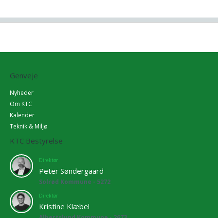
Genveje
Nyheder
Om KTC
Kalender
Teknik & Miljø
KTC Bestyrelse
Direktør
Peter Søndergaard
Solrød Kommune - 5272
Direktør
Kristine Klæbel
Albertslund Kommune - 2673