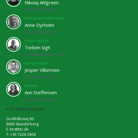
Nikolaj Ahlgreen
KTC Sekretariat
Kommunikationskonsulent
Anne Dyrholm
KTC Sekretariat
Ekstern redaktør
Torben Sigh
TechMedia A/S - 6769
Sekretariatschef
Jesper Villumsen
KTC Sekretariat
Sekretær
Ann Steffensen
KTC Sekretariat
KTC Sekretariatet
Godthåbsvej 83
8660 Skanderborg
E:
ktc@ktc.dk
T: +45 7228 2804