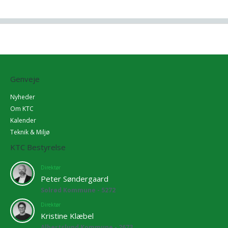
Genveje
Nyheder
Om KTC
Kalender
Teknik & Miljø
KTC Bestyrelse
Direktør
Peter Søndergaard
Solrød Kommune - 5272
Direktør
Kristine Klæbel
Albertslund Kommune - 2673