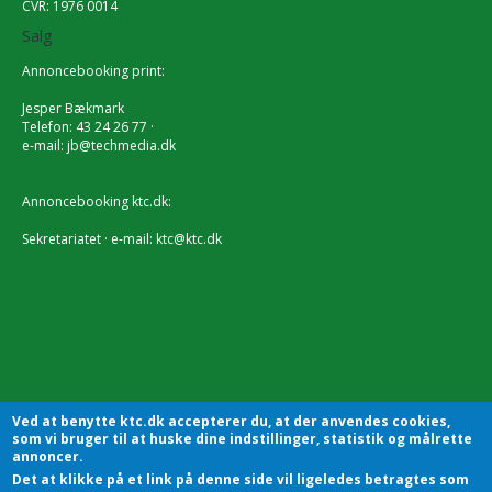
CVR: 1976 0014
Salg
Annoncebooking print:
Jesper Bækmark
Telefon: 43 24 26 77 ·
e-mail:
jb@techmedia.dk
Annoncebooking ktc.dk:
Sekretariatet · e-mail:
ktc@ktc.dk
Ved at benytte ktc.dk accepterer du, at der anvendes cookies,
som vi bruger til at huske dine indstillinger, statistik og målrette
annoncer.
Det at klikke på et link på denne side vil ligeledes betragtes som