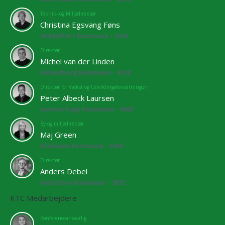
Teknik- og Miljødirektør
Christina Egsvang Føns
Middelfart Kommune - 4525
Direktør
Michel van der Linden
Kalundborg Kommune - 4108
Direktør for Vækst og Udviklingsforvaltningen
Peter Albeck Laursen
Jammerbugt Kommune - 4068
By og miljødirektør
Maj Green
Gladsaxe Kommune - 3460
Direktør
Anders Debel
Holstebro Kommune - 3872
KTC Medarbejdere
Konferenceansvarlig