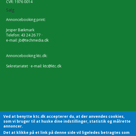
CVR: 1976 0014
Salg
Annoncebooking print:
Jesper Bækmark
Telefon: 43 24 26 77 ·
e-mail:
jb@techmedia.dk
Annoncebooking ktc.dk:
Sekretariatet · e-mail:
ktc@ktc.dk
Ved at benytte ktc.dk accepterer du, at der anvendes cookies,
som vi bruger til at huske dine indstillinger, statistik og målrette
annoncer.
Det at klikke på et link på denne side vil ligeledes betragtes som