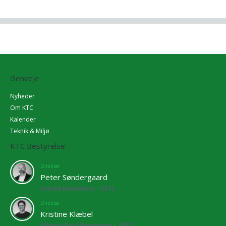
Genveje
Nyheder
Om KTC
Kalender
Teknik & Miljø
KTC Bestyrelse
Direktør
Peter Søndergaard
Solrød Kommune - 5272
Direktør
Kristine Klæbel
Albertslund Kommune - 2673