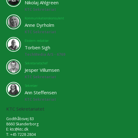
Nikolaj Ahlgreen
KTC Sekretariat
Kommunikationskonsulent
Anne Dyrholm
KTC Sekretariat
Ekstern redaktør
Torben Sigh
TechMedia A/S - 6769
Sekretariatschef
Jesper Villumsen
KTC Sekretariat
Sekretær
Ann Steffensen
KTC Sekretariat
KTC Sekretariatet
Godthåbsvej 83
8660 Skanderborg
E:
ktc@ktc.dk
T: +45 7228 2804