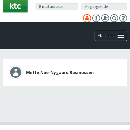
Gå
til
hovedindhold
Åbn menu
Mette Noe-Nygaard Rasmussen