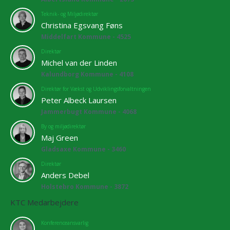
Teknik- og Miljødirektør
Christina Egsvang Føns
Middelfart Kommune - 4525
Direktør
Michel van der Linden
Kalundborg Kommune - 4108
Direktør for Vækst og Udviklingsforvaltningen
Peter Albeck Laursen
Jammerbugt Kommune - 4068
By og miljødirektør
Maj Green
Gladsaxe Kommune - 3460
Direktør
Anders Debel
Holstebro Kommune - 3872
KTC Medarbejdere
Konferenceansvarlig