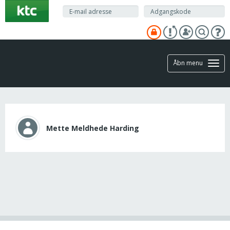
Gå
til
hovedindhold
Åbn menu
Mette Meldhede Harding