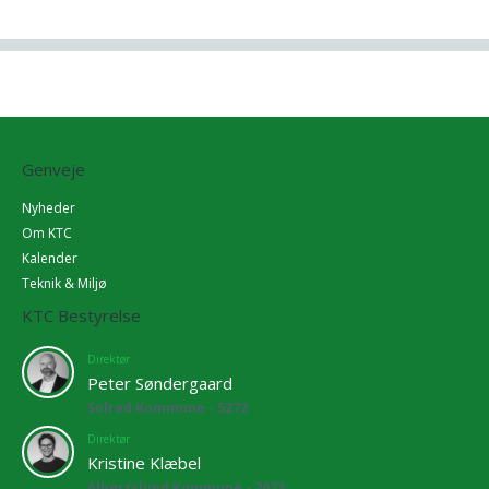
Genveje
Nyheder
Om KTC
Kalender
Teknik & Miljø
KTC Bestyrelse
Direktør
Peter Søndergaard
Solrød Kommune - 5272
Direktør
Kristine Klæbel
Albertslund Kommune - 2673