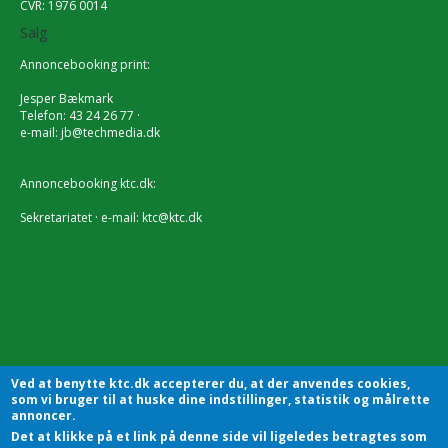
CVR: 1976 0014
Salg
Annoncebooking print:
Jesper Bækmark
Telefon: 43 24 26 77 ·
e-mail:
jb@techmedia.dk
Annoncebooking ktc.dk:
Sekretariatet · e-mail:
ktc@ktc.dk
Ved at benytte ktc.dk accepterer du, at der anvendes cookies,
som vi bruger til at huske dine indstillinger, statistik og målrette
annoncer.
Det at klikke på et link på denne side vil ligeledes betragtes som