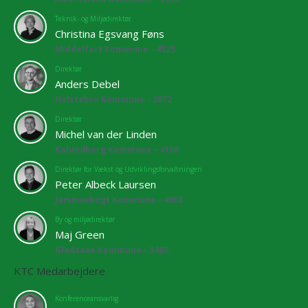
Teknik- og Miljødirektør
Christina Egsvang Føns
Middelfart Kommune - 4525
Direktør
Anders Debel
Holstebro Kommune - 3872
Direktør
Michel van der Linden
Kalundborg Kommune - 4108
Direktør for Vækst og Udviklingsforvaltningen
Peter Albeck Laursen
Jammerbugt Kommune - 4068
By og miljødirektør
Maj Green
Gladsaxe Kommune - 3460
KTC Medarbejdere
Konferenceansvarlig