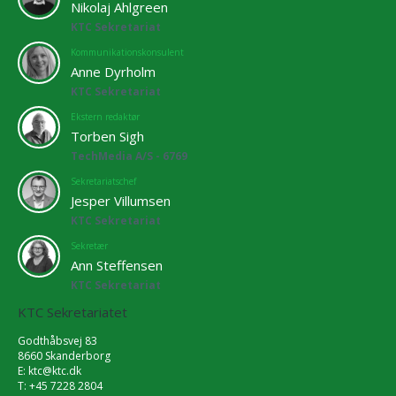
Nikolaj Ahlgreen
KTC Sekretariat
Kommunikationskonsulent
Anne Dyrholm
KTC Sekretariat
Ekstern redaktør
Torben Sigh
TechMedia A/S - 6769
Sekretariatschef
Jesper Villumsen
KTC Sekretariat
Sekretær
Ann Steffensen
KTC Sekretariat
KTC Sekretariatet
Godthåbsvej 83
8660 Skanderborg
E:
ktc@ktc.dk
T: +45 7228 2804