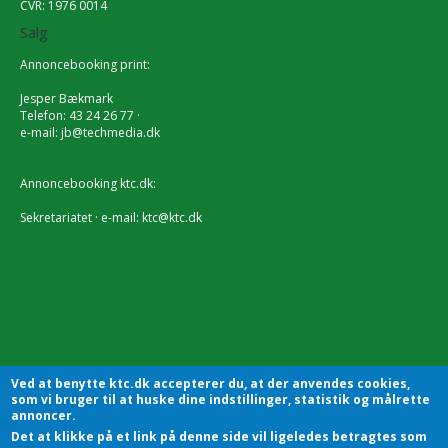
CVR: 1976 0014
Salg
Annoncebooking print:
Jesper Bækmark
Telefon: 43 24 26 77 ·
e-mail:
jb@techmedia.dk
Annoncebooking ktc.dk:
Sekretariatet · e-mail:
ktc@ktc.dk
Ved at benytte ktc.dk accepterer du, at der anvendes cookies,
som vi bruger til at huske dine indstillinger, statistik og målrette
annoncer.
Det at klikke på et link på denne side vil ligeledes betragtes som