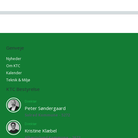
Genveje
Nyheder
Om KTC
Kalender
Teknik & Miljø
KTC Bestyrelse
Direktør
Peter Søndergaard
Solrød Kommune - 5272
Direktør
Kristine Klæbel
Albertslund Kommune - 2673