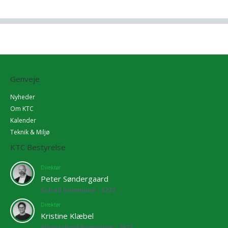
Genveje
Nyheder
Om KTC
Kalender
Teknik & Miljø
KTC Bestyrelse
Direktør
Peter Søndergaard
Solrød Kommune - 5272
Direktør
Kristine Klæbel
Albertslund Kommune - 2673