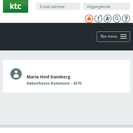
Gå
til
hovedindhold
Åbn menu
-
Marie Hvid Damborg
Københavns Kommune - 4270