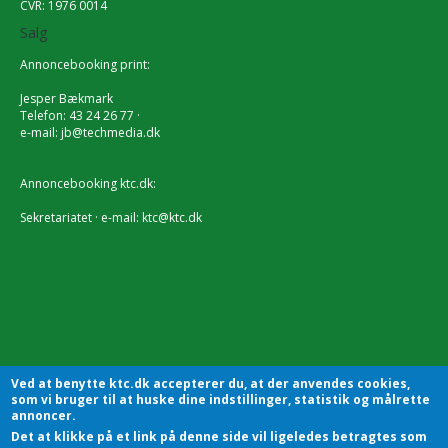
CVR: 1976 0014
Salg
Annoncebooking print:
Jesper Bækmark
Telefon: 43 24 26 77 ·
e-mail:
jb@techmedia.dk
Annoncebooking ktc.dk:
Sekretariatet · e-mail:
ktc@ktc.dk
Ved at benytte ktc.dk accepterer du, at der anvendes cookies,
som vi bruger til at huske dine indstillinger, statistik og målrette
annoncer.
Det at klikke på et link på denne side vil ligeledes betragtes som