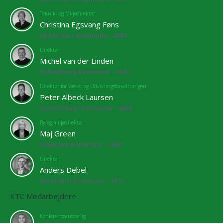
Teknik- og Miljødirektør
Christina Egsvang Føns
Middelfart Kommune - 4525
Direktør
Michel van der Linden
Kalundborg Kommune - 4108
Direktør for Vækst og Udviklingsforvaltningen
Peter Albeck Laursen
Jammerbugt Kommune - 4068
By og miljødirektør
Maj Green
Gladsaxe Kommune - 3460
Direktør
Anders Debel
Holstebro Kommune - 3872
KTC Medarbejdere
Konferenceansvarlig