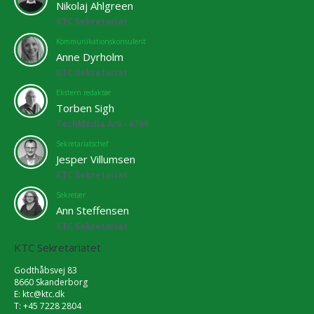
Nikolaj Ahlgreen
KTC Sekretariat
Kommunikationskonsulent
Anne Dyrholm
KTC Sekretariat
Ekstern redaktør
Torben Sigh
TechMedia A/S - 6769
Sekretariatschef
Jesper Villumsen
KTC Sekretariat
Sekretær
Ann Steffensen
KTC Sekretariat
KTC Sekretariatet
Godthåbsvej 83
8660 Skanderborg
E:
ktc@ktc.dk
T: +45 7228 2804