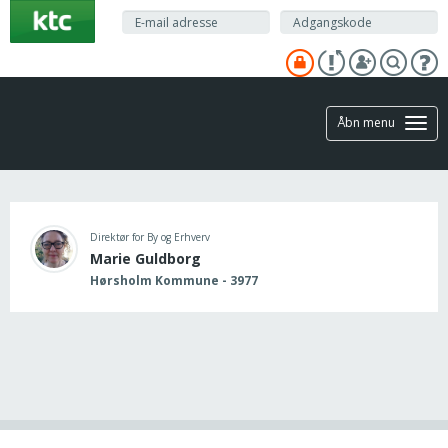
Gå
til
hovedindhold
Åbn menu
Direktør for By og Erhverv
Marie Guldborg
Hørsholm Kommune - 3977