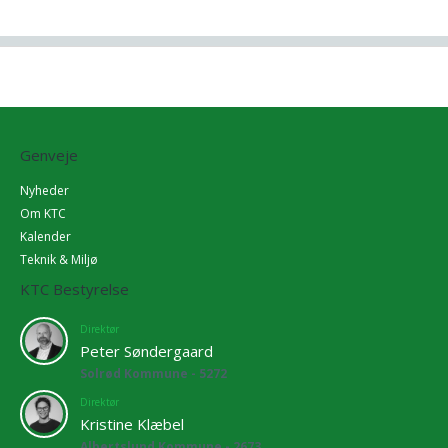
Genveje
Nyheder
Om KTC
Kalender
Teknik & Miljø
KTC Bestyrelse
Direktør
Peter Søndergaard
Solrød Kommune - 5272
Direktør
Kristine Klæbel
Albertslund Kommune - 2673