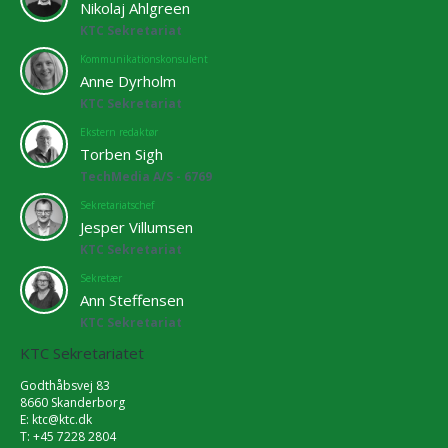
Nikolaj Ahlgreen
KTC Sekretariat
Kommunikationskonsulent
Anne Dyrholm
KTC Sekretariat
Ekstern redaktør
Torben Sigh
TechMedia A/S - 6769
Sekretariatschef
Jesper Villumsen
KTC Sekretariat
Sekretær
Ann Steffensen
KTC Sekretariat
KTC Sekretariatet
Godthåbsvej 83
8660 Skanderborg
E:
ktc@ktc.dk
T: +45 7228 2804