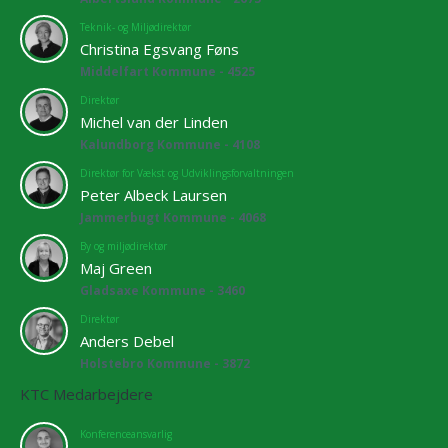
Teknik- og Miljødirektør
Christina Egsvang Føns
Middelfart Kommune - 4525
Direktør
Michel van der Linden
Kalundborg Kommune - 4108
Direktør for Vækst og Udviklingsforvaltningen
Peter Albeck Laursen
Jammerbugt Kommune - 4068
By og miljødirektør
Maj Green
Gladsaxe Kommune - 3460
Direktør
Anders Debel
Holstebro Kommune - 3872
KTC Medarbejdere
Konferenceansvarlig