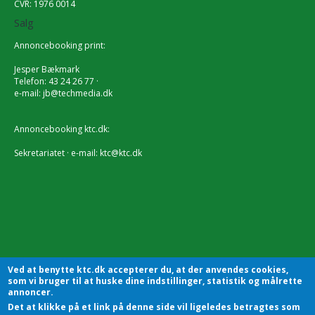
CVR: 1976 0014
Salg
Annoncebooking print:
Jesper Bækmark
Telefon: 43 24 26 77 ·
e-mail:
jb@techmedia.dk
Annoncebooking ktc.dk:
Sekretariatet · e-mail:
ktc@ktc.dk
Ved at benytte ktc.dk accepterer du, at der anvendes cookies,
som vi bruger til at huske dine indstillinger, statistik og målrette
annoncer.
Det at klikke på et link på denne side vil ligeledes betragtes som