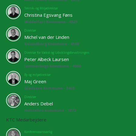
Teknik- og Miljødirektør
Christina Egsvang Føns
Middelfart Kommune - 4525
Direktør
Michel van der Linden
Kalundborg Kommune - 4108
Direktør for Vækst og Udviklingsforvaltningen
Peter Albeck Laursen
Jammerbugt Kommune - 4068
By og miljødirektør
Maj Green
Gladsaxe Kommune - 3460
Direktør
Anders Debel
Holstebro Kommune - 3872
KTC Medarbejdere
Konferenceansvarlig