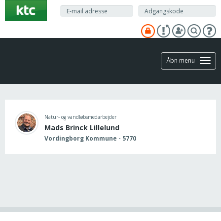
Gå
til
hovedindhold
Åbn menu
Natur- og vandløbsmedarbejder
Mads Brinck Lillelund
Vordingborg Kommune - 5770