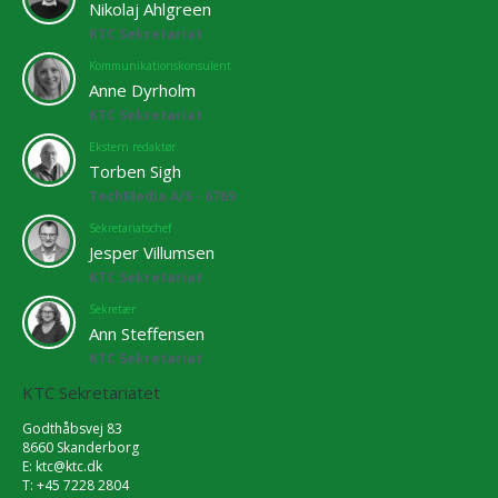
Nikolaj Ahlgreen
KTC Sekretariat
Kommunikationskonsulent
Anne Dyrholm
KTC Sekretariat
Ekstern redaktør
Torben Sigh
TechMedia A/S - 6769
Sekretariatschef
Jesper Villumsen
KTC Sekretariat
Sekretær
Ann Steffensen
KTC Sekretariat
KTC Sekretariatet
Godthåbsvej 83
8660 Skanderborg
E:
ktc@ktc.dk
T: +45 7228 2804