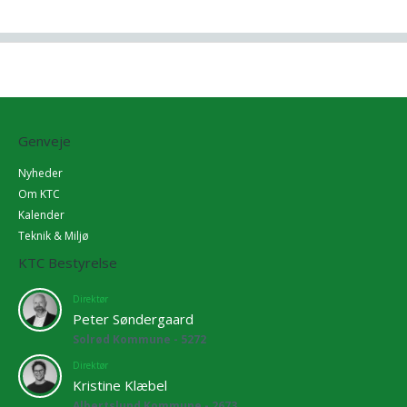
Genveje
Nyheder
Om KTC
Kalender
Teknik & Miljø
KTC Bestyrelse
Direktør
Peter Søndergaard
Solrød Kommune - 5272
Direktør
Kristine Klæbel
Albertslund Kommune - 2673