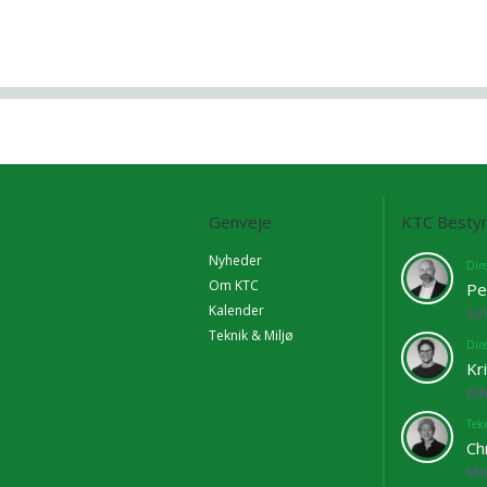
Genveje
KTC Bestyr
Nyheder
Dir
Om KTC
Pe
Kalender
So
Teknik & Miljø
Dir
Kr
Al
Tekn
Ch
Mi