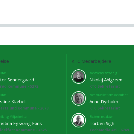
else
KTC Medarbejdere
ektør
Konferenceansvarlig
ter Søndergaard
Nikolaj Ahlgreen
lrød Kommune - 5272
KTC Sekretariat
ektør
Kommunikationskonsulent
istine Klæbel
Anne Dyrholm
bertslund Kommune - 2673
KTC Sekretariat
ik- og Miljødirektør
Ekstern redaktør
ristina Egsvang Føns
Torben Sigh
ddelfart Kommune - 4525
TechMedia A/S - 6769