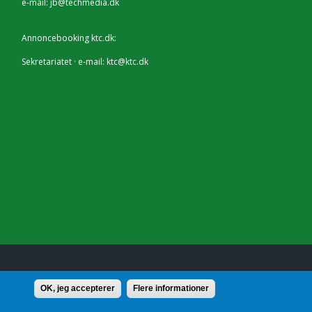
e-mail:
jb@techmedia.dk
Annoncebooking ktc.dk:
Sekretariatet · e-mail:
ktc@ktc.dk
lf.: 7228 2804 |
Kontakt
OK, jeg accepterer
Flere informationer