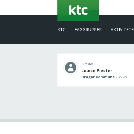
Gå
til
hovedindhold
KTC
FAGGRUPPER
AKTIVITET
Direktør
Louise Piester
Dragør Kommune - 2998