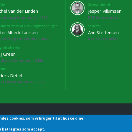
ektør
Sekretariatschef
chel van der Linden
Jesper Villumsen
lundborg Kommune - 4108
KTC Sekretariat
ektør for Vækst og Udviklingsforvaltningen
Sekretær
ter Albeck Laursen
Ann Steffensen
mmerbugt Kommune - 4068
KTC Sekretariat
g miljødirektør
j Green
adsaxe Kommune - 3460
ektør
ders Debel
lstebro Kommune - 3872
ndes cookies, som vi bruger til at huske dine
hefforening | Sekretariatet | Godthåbsvej83 | 8660 Skanderborg | T
des betragtes som accept.