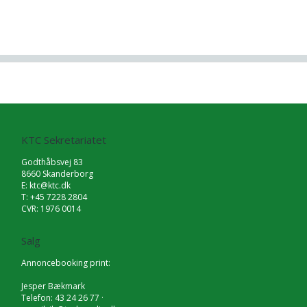
KTC Sekretariatet
Godthåbsvej 83
8660 Skanderborg
E:
ktc@ktc.dk
T: +45 7228 2804
CVR: 1976 0014
Salg
Annoncebooking print:
Jesper Bækmark
Telefon: 43 24 26 77 ·