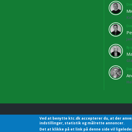
Dir
Mi
Ka
Dir
Pe
Ja
By o
Ma
Gl
Dir
An
Ho
Ved at benytte ktc.dk accepterer du, at der anve
KTC - Kommunalteknisk C
indstillinger, statistik og målrette annoncer.
Det at klikke på et link på denne side vil ligele