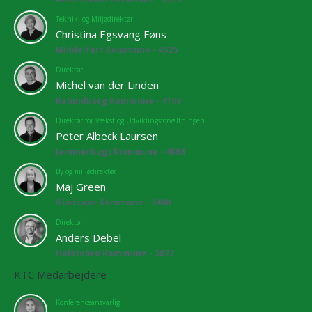
Teknik- og Miljødirektør
Christina Egsvang Føns
Middelfart Kommune - 4525
Direktør
Michel van der Linden
Kalundborg Kommune - 4108
Direktør for Vækst og Udviklingsforvaltningen
Peter Albeck Laursen
Jammerbugt Kommune - 4068
By og miljødirektør
Maj Green
Gladsaxe Kommune - 3460
Direktør
Anders Debel
Holstebro Kommune - 3872
KTC Medarbejdere
Konferenceansvarlig