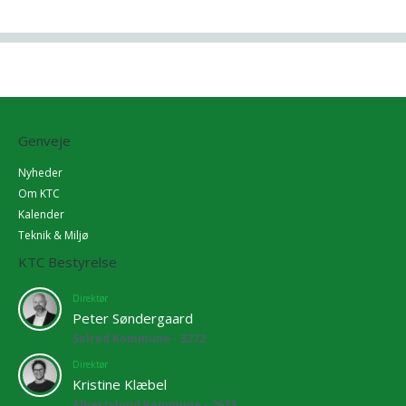
Genveje
Nyheder
Om KTC
Kalender
Teknik & Miljø
KTC Bestyrelse
Direktør
Peter Søndergaard
Solrød Kommune - 5272
Direktør
Kristine Klæbel
Albertslund Kommune - 2673