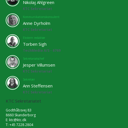
Nikolaj Ahlgreen
KTC Sekretariat
Kommunikationskonsulent
Anne Dyrholm
KTC Sekretariat
Ekstern redaktør
Torben Sigh
TechMedia A/S - 6769
Sekretariatschef
Jesper Villumsen
KTC Sekretariat
Sekretær
Ann Steffensen
KTC Sekretariat
KTC Sekretariatet
Godthåbsvej 83
8660 Skanderborg
E:
ktc@ktc.dk
T: +45 7228 2804