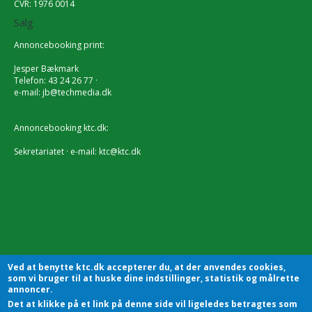
CVR: 1976 0014
Salg
Annoncebooking print:
Jesper Bækmark
Telefon: 43 24 26 77 ·
e-mail:
jb@techmedia.dk
Annoncebooking ktc.dk:
Sekretariatet · e-mail:
ktc@ktc.dk
Ved at benytte ktc.dk accepterer du, at der anvendes cookies,
som vi bruger til at huske dine indstillinger, statistik og målrette
annoncer.
Det at klikke på et link på denne side vil ligeledes betragtes som