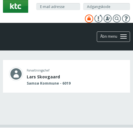
Gå
til
hovedindhold
Åbn menu
Forvaltningschef
Lars Skovgaard
Samsø Kommune - 6019