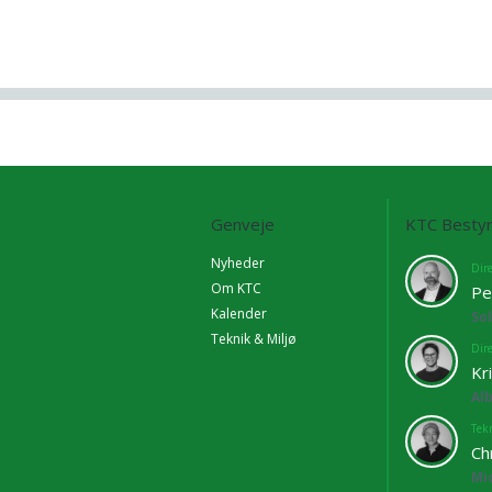
Genveje
KTC Bestyr
Nyheder
Dir
Om KTC
Pe
Kalender
So
Teknik & Miljø
Dir
Kr
Al
Tekn
Ch
Mi