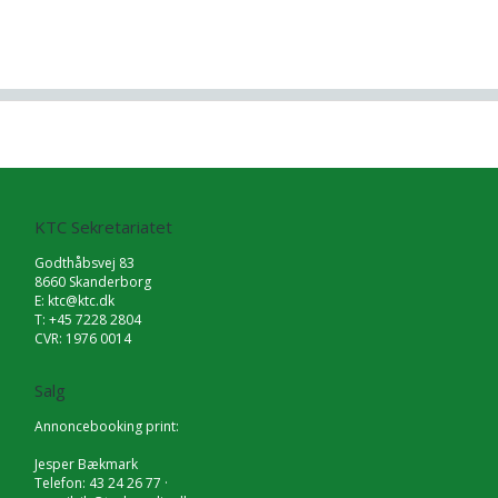
KTC Sekretariatet
Godthåbsvej 83
8660 Skanderborg
E:
ktc@ktc.dk
T: +45 7228 2804
CVR: 1976 0014
Salg
Annoncebooking print:
Jesper Bækmark
Telefon: 43 24 26 77 ·