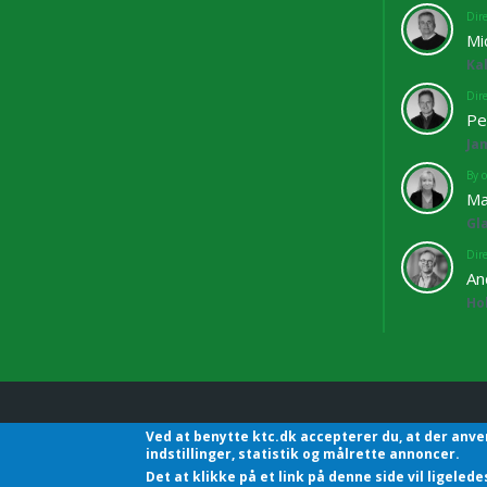
Dir
Mi
Ka
Dir
Pe
Ja
By o
Ma
Gl
Dir
An
Ho
Ved at benytte ktc.dk accepterer du, at der anve
KTC - Kommunalteknisk C
indstillinger, statistik og målrette annoncer.
Det at klikke på et link på denne side vil ligele