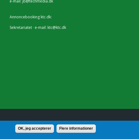
e-mail:
jb@techmedia.dk
Annoncebooking ktc.dk:
Sekretariatet · e-mail:
ktc@ktc.dk
lf.: 7228 2804 |
Kontakt
OK, jeg accepterer
Flere informationer