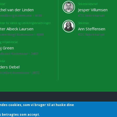
ektør
Sekretariatschef
chel van der Linden
Jesper Villumsen
lundborg Kommune - 4108
KTC Sekretariat
ektør for Vækst og Udviklingsforvaltningen
Sekretær
ter Albeck Laursen
Ann Steffensen
mmerbugt Kommune - 4068
KTC Sekretariat
g miljødirektør
j Green
adsaxe Kommune - 3460
ektør
ders Debel
lstebro Kommune - 3872
ndes cookies, som vi bruger til at huske dine
hefforening | Sekretariatet | Godthåbsvej83 | 8660 Skanderborg | T
des betragtes som accept.