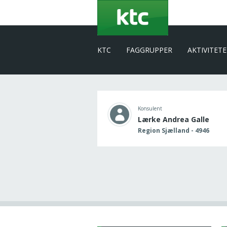
Gå
til
hovedindhold
KTC
FAGGRUPPER
AKTIVITET
Konsulent
Lærke Andrea Galle
Region Sjælland - 4946