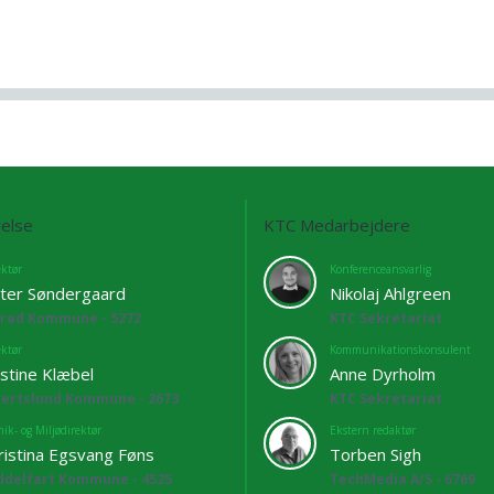
else
KTC Medarbejdere
ektør
Konferenceansvarlig
ter Søndergaard
Nikolaj Ahlgreen
lrød Kommune - 5272
KTC Sekretariat
ektør
Kommunikationskonsulent
istine Klæbel
Anne Dyrholm
bertslund Kommune - 2673
KTC Sekretariat
ik- og Miljødirektør
Ekstern redaktør
ristina Egsvang Føns
Torben Sigh
ddelfart Kommune - 4525
TechMedia A/S - 6769