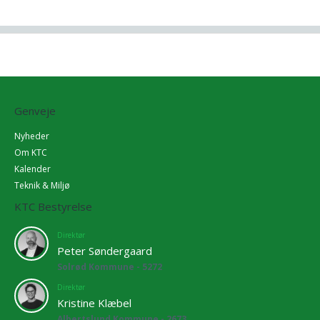
Genveje
Nyheder
Om KTC
Kalender
Teknik & Miljø
KTC Bestyrelse
Direktør
Peter Søndergaard
Solrød Kommune - 5272
Direktør
Kristine Klæbel
Albertslund Kommune - 2673