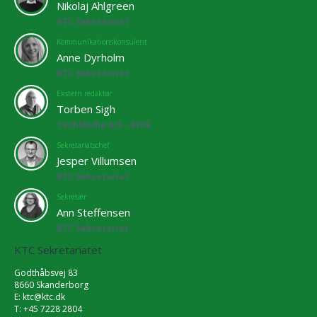
Nikolaj Ahlgreen
KTC Sekretariat
Kommunikationskonsulent
Anne Dyrholm
KTC Sekretariat
Ekstern redaktør
Torben Sigh
TechMedia A/S - 6769
Sekretariatschef
Jesper Villumsen
KTC Sekretariat
Sekretær
Ann Steffensen
KTC Sekretariat
KTC Sekretariatet
Godthåbsvej 83
8660 Skanderborg
E:
ktc@ktc.dk
T: +45 7228 2804