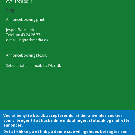
CVR: 1976 0014
Salg
Annoncebooking print:
Jesper Bækmark
Telefon: 43 24 26 77 ·
e-mail:
jb@techmedia.dk
Annoncebooking ktc.dk:
Sekretariatet · e-mail:
ktc@ktc.dk
Ved at benytte ktc.dk accepterer du, at der anvendes cookies,
som vi bruger til at huske dine indstillinger, statistik og målrette
annoncer.
Det at klikke på et link på denne side vil ligeledes betragtes som