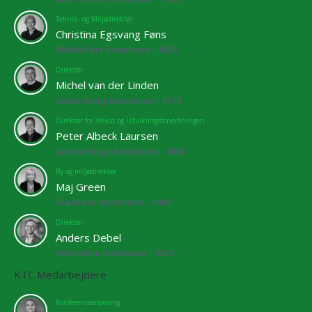
Teknik- og Miljødirektør
Christina Egsvang Føns
Middelfart Kommune - 4525
Direktør
Michel van der Linden
Kalundborg Kommune - 4108
Direktør for Vækst og Udviklingsforvaltningen
Peter Albeck Laursen
Jammerbugt Kommune - 4068
By og miljødirektør
Maj Green
Gladsaxe Kommune - 3460
Direktør
Anders Debel
Holstebro Kommune - 3872
KTC Medarbejdere
Konferenceansvarlig