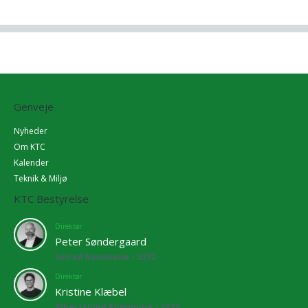
Genveje
Nyheder
Om KTC
Kalender
Teknik & Miljø
KTC Bestyrelse
Direktør
Peter Søndergaard
Solrød Kommune - 5272
Direktør
Kristine Klæbel
Albertslund Kommune - 2673