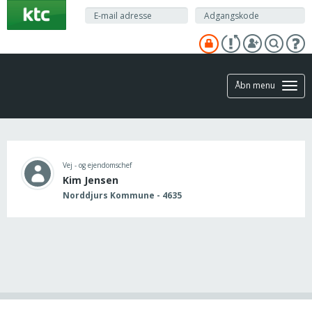
Gå
til
hovedindhold
Åbn menu
Vej - og ejendomschef
Kim Jensen
Norddjurs Kommune - 4635