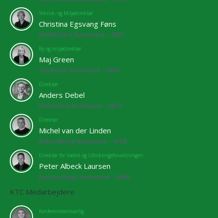
Teknik- og Miljødirektør
Christina Egsvang Føns
Middelfart Kommune - 4525
By og miljødirektør
Maj Green
Gladsaxe Kommune - 3460
Direktør
Anders Debel
Holstebro Kommune - 3872
Direktør
Michel van der Linden
Kalundborg Kommune - 4108
Direktør for Vækst og Udviklingsforvaltningen
Peter Albeck Laursen
Jammerbugt Kommune - 4068
KTC Medarbejdere
Konferenceansvarlig