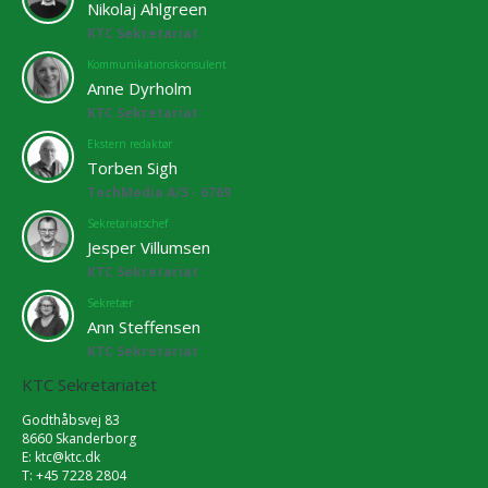
Nikolaj Ahlgreen
KTC Sekretariat
Kommunikationskonsulent
Anne Dyrholm
KTC Sekretariat
Ekstern redaktør
Torben Sigh
TechMedia A/S - 6769
Sekretariatschef
Jesper Villumsen
KTC Sekretariat
Sekretær
Ann Steffensen
KTC Sekretariat
KTC Sekretariatet
Godthåbsvej 83
8660 Skanderborg
E:
ktc@ktc.dk
T: +45 7228 2804