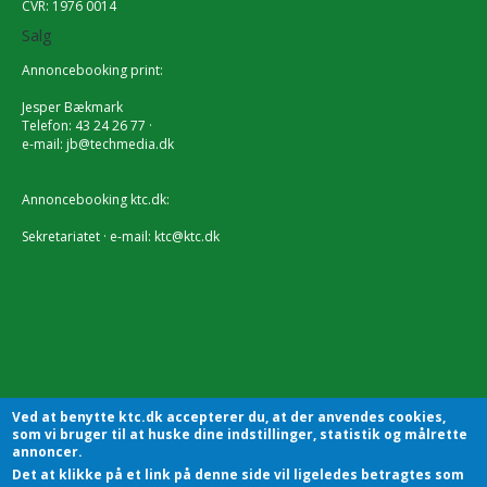
CVR: 1976 0014
Salg
Annoncebooking print:
Jesper Bækmark
Telefon: 43 24 26 77 ·
e-mail:
jb@techmedia.dk
Annoncebooking ktc.dk:
Sekretariatet · e-mail:
ktc@ktc.dk
Ved at benytte ktc.dk accepterer du, at der anvendes cookies,
som vi bruger til at huske dine indstillinger, statistik og målrette
annoncer.
Det at klikke på et link på denne side vil ligeledes betragtes som