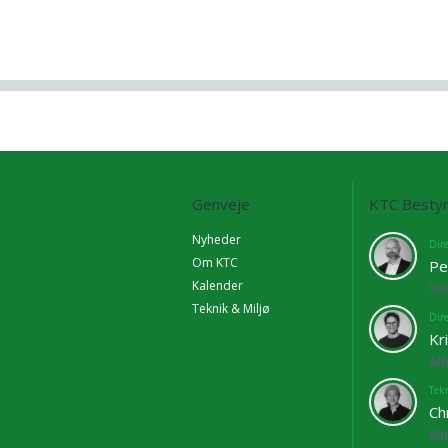
Genveje
KTC Bestyr
Nyheder
Dir
Om KTC
Pe
Kalender
So
Teknik & Miljø
Dir
Kr
Al
Tekn
Ch
Mi