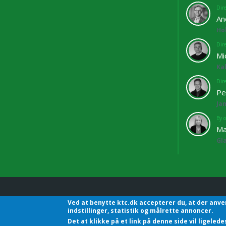
Dir
An
Ho
Dir
Mi
Ka
Dir
Pe
Ja
By o
Ma
Gl
Ved at benytte ktc.dk accepterer du, at der anve
KTC - Kommunalteknisk C
indstillinger, statistik og målrette annoncer.
Det at klikke på et link på denne side vil ligele