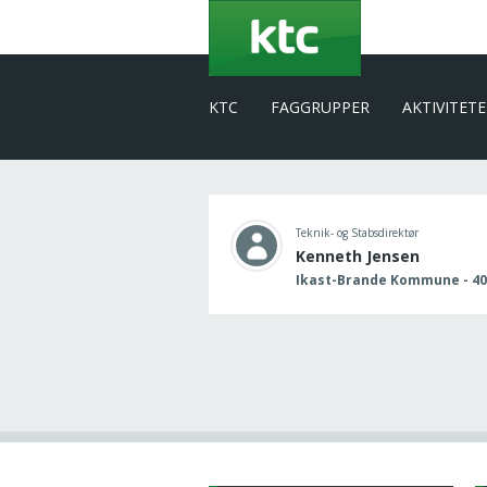
Gå
til
hovedindhold
KTC
FAGGRUPPER
AKTIVITET
Teknik- og Stabsdirektør
Kenneth Jensen
Ikast-Brande Kommune - 40