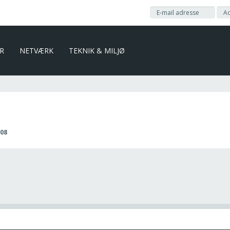
ER
NETVÆRK
TEKNIK & MILJØ
08