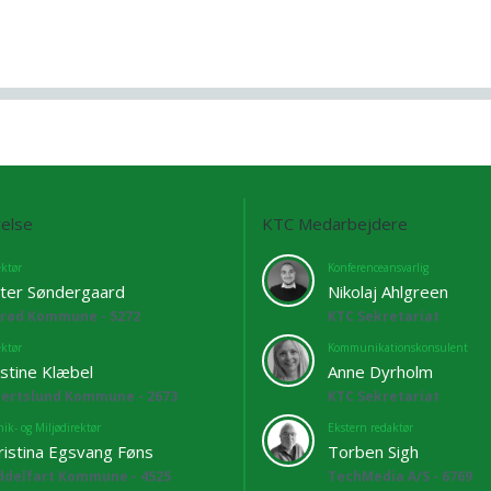
else
KTC Medarbejdere
ektør
Konferenceansvarlig
ter Søndergaard
Nikolaj Ahlgreen
lrød Kommune - 5272
KTC Sekretariat
ektør
Kommunikationskonsulent
istine Klæbel
Anne Dyrholm
bertslund Kommune - 2673
KTC Sekretariat
ik- og Miljødirektør
Ekstern redaktør
ristina Egsvang Føns
Torben Sigh
ddelfart Kommune - 4525
TechMedia A/S - 6769