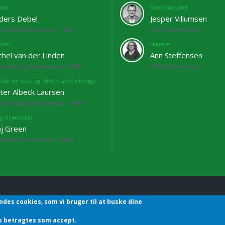
ektør
Sekretariatschef
ders Debel
Jesper Villumsen
lstebro Kommune - 3872
KTC Sekretariat
ektør
Sekretær
chel van der Linden
Ann Steffensen
lundborg Kommune - 4108
KTC Sekretariat
ektør for Vækst og Udviklingsforvaltningen
ter Albeck Laursen
mmerbugt Kommune - 4068
g miljødirektør
j Green
adsaxe Kommune - 3460
ndes cookies, som vi bruger til at huske dine
hefforening | Sekretariatet | Godthåbsvej83 | 8660 Skanderborg | T
des betragtes som accept.