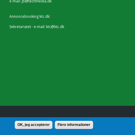
e-mail:
jb@techmedia.dk
Annoncebooking ktc.dk:
Sekretariatet · e-mail:
ktc@ktc.dk
lf.: 7228 2804 |
Kontakt
OK, jeg accepterer
Flere informationer