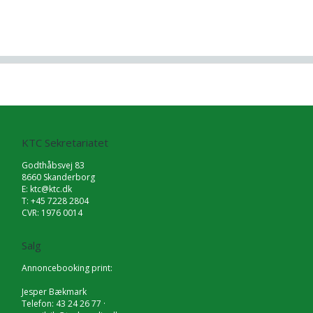
KTC Sekretariatet
Godthåbsvej 83
8660 Skanderborg
E:
ktc@ktc.dk
T: +45 7228 2804
CVR: 1976 0014
Salg
Annoncebooking print:
Jesper Bækmark
Telefon: 43 24 26 77 ·