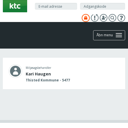
Gå
til
hovedindhold
Åbn menu
Miljøsagsbehandler
Kari Haugen
Thisted Kommune - 5477