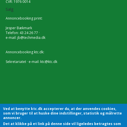
CVR: 1976 0014
Salg
Annoncebooking print:
Jesper Bækmark
Telefon: 43 24 26 77 ·
e-mail:
jb@techmedia.dk
Annoncebooking ktc.dk:
Sekretariatet · e-mail:
ktc@ktc.dk
Ved at benytte ktc.dk accepterer du, at der anvendes cookies,
som vi bruger til at huske dine indstillinger, statistik og målrette
annoncer.
Det at klikke på et link på denne side vil ligeledes betragtes som