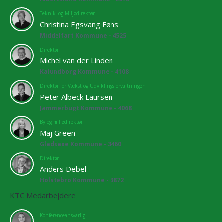
Teknik- og Miljødirektør
Christina Egsvang Føns
Middelfart Kommune - 4525
Direktør
Michel van der Linden
Kalundborg Kommune - 4108
Direktør for Vækst og Udviklingsforvaltningen
Peter Albeck Laursen
Jammerbugt Kommune - 4068
By og miljødirektør
Maj Green
Gladsaxe Kommune - 3460
Direktør
Anders Debel
Holstebro Kommune - 3872
KTC Medarbejdere
Konferenceansvarlig