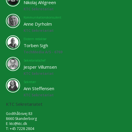
Nikolaj Ahlgreen
KTC Sekretariat
Kommunikationskonsulent
Anne Dyrholm
KTC Sekretariat
Ekstern redaktør
Torben Sigh
TechMedia A/S - 6769
Sekretariatschef
Jesper Villumsen
KTC Sekretariat
Sekretær
Ann Steffensen
KTC Sekretariat
KTC Sekretariatet
Godthåbsvej 83
8660 Skanderborg
E:
ktc@ktc.dk
T: +45 7228 2804