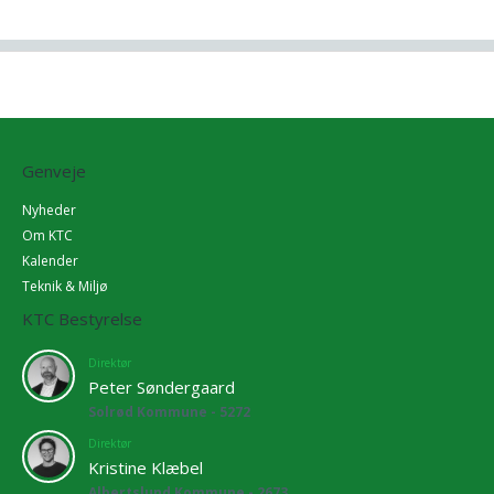
Genveje
Nyheder
Om KTC
Kalender
Teknik & Miljø
KTC Bestyrelse
Direktør
Peter Søndergaard
Solrød Kommune - 5272
Direktør
Kristine Klæbel
Albertslund Kommune - 2673