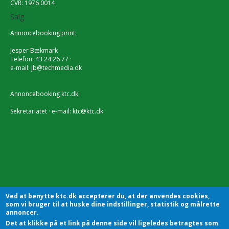
CVR: 1976 0014
Salg
Annoncebooking print:
Jesper Bækmark
Telefon: 43 24 26 77 ·
e-mail:
jb@techmedia.dk
Annoncebooking ktc.dk:
Sekretariatet · e-mail:
ktc@ktc.dk
Ved at benytte ktc.dk accepterer du, at der anvendes cookies,
som vi bruger til at huske dine indstillinger, statistik og målrette
annoncer.
Det at klikke på et link på denne side vil ligeledes betragtes som