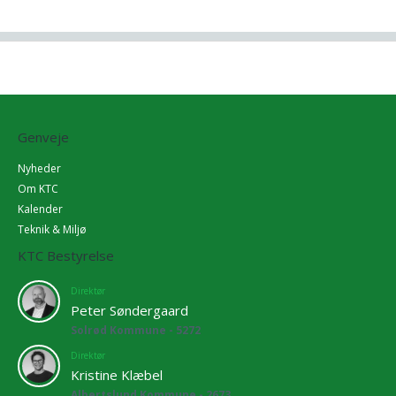
Genveje
Nyheder
Om KTC
Kalender
Teknik & Miljø
KTC Bestyrelse
Direktør
Peter Søndergaard
Solrød Kommune - 5272
Direktør
Kristine Klæbel
Albertslund Kommune - 2673