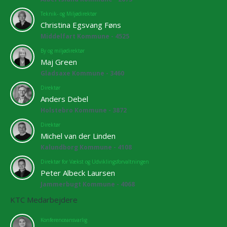
Teknik- og Miljødirektør
Christina Egsvang Føns
Middelfart Kommune - 4525
By og miljødirektør
Maj Green
Gladsaxe Kommune - 3460
Direktør
Anders Debel
Holstebro Kommune - 3872
Direktør
Michel van der Linden
Kalundborg Kommune - 4108
Direktør for Vækst og Udviklingsforvaltningen
Peter Albeck Laursen
Jammerbugt Kommune - 4068
KTC Medarbejdere
Konferenceansvarlig