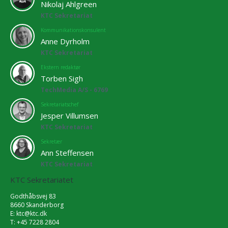
Nikolaj Ahlgreen
KTC Sekretariat
Kommunikationskonsulent
Anne Dyrholm
KTC Sekretariat
Ekstern redaktør
Torben Sigh
TechMedia A/S - 6769
Sekretariatschef
Jesper Villumsen
KTC Sekretariat
Sekretær
Ann Steffensen
KTC Sekretariat
KTC Sekretariatet
Godthåbsvej 83
8660 Skanderborg
E:
ktc@ktc.dk
T: +45 7228 2804