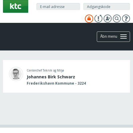
Gå
til
hovedindhold
Åbn menu
Centerchef Teknik og Miljø
Johannes Birk Schwarz
Frederikshavn Kommune - 3224