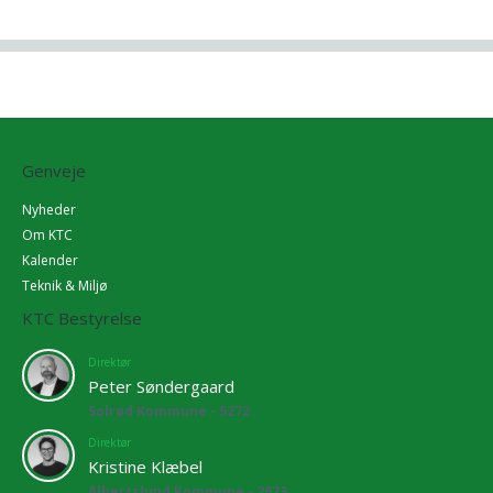
Genveje
Nyheder
Om KTC
Kalender
Teknik & Miljø
KTC Bestyrelse
Direktør
Peter Søndergaard
Solrød Kommune - 5272
Direktør
Kristine Klæbel
Albertslund Kommune - 2673