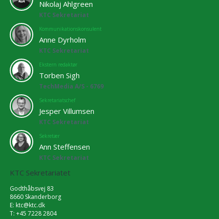
Nikolaj Ahlgreen
KTC Sekretariat
Kommunikationskonsulent
Anne Dyrholm
KTC Sekretariat
Ekstern redaktør
Torben Sigh
TechMedia A/S - 6769
Sekretariatschef
Jesper Villumsen
KTC Sekretariat
Sekretær
Ann Steffensen
KTC Sekretariat
KTC Sekretariatet
Godthåbsvej 83
8660 Skanderborg
E:
ktc@ktc.dk
T: +45 7228 2804