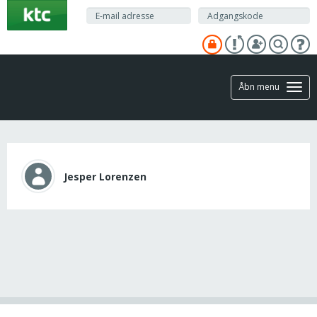
Gå
til
hovedindhold
Åbn menu
Jesper Lorenzen