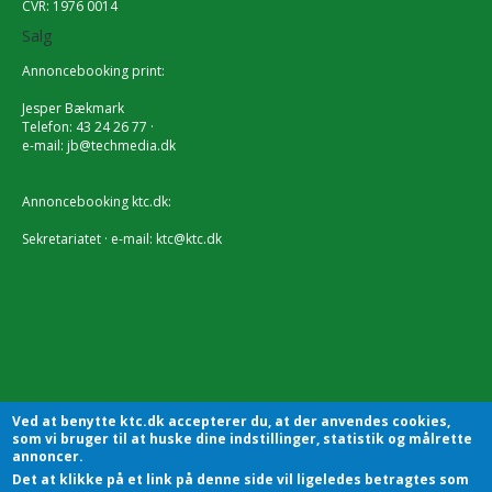
CVR: 1976 0014
Salg
Annoncebooking print:
Jesper Bækmark
Telefon: 43 24 26 77 ·
e-mail:
jb@techmedia.dk
Annoncebooking ktc.dk:
Sekretariatet · e-mail:
ktc@ktc.dk
Ved at benytte ktc.dk accepterer du, at der anvendes cookies,
som vi bruger til at huske dine indstillinger, statistik og målrette
annoncer.
Det at klikke på et link på denne side vil ligeledes betragtes som