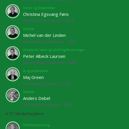
Teknik- og Miljødirektør
Christina Egsvang Føns
Middelfart Kommune - 4525
Direktør
Michel van der Linden
Kalundborg Kommune - 4108
Direktør for Vækst og Udviklingsforvaltningen
Peter Albeck Laursen
Jammerbugt Kommune - 4068
By og miljødirektør
Maj Green
Gladsaxe Kommune - 3460
Direktør
Anders Debel
Holstebro Kommune - 3872
KTC Medarbejdere
Konferenceansvarlig