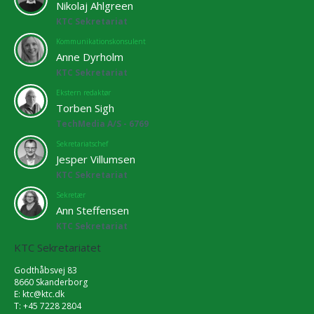
Nikolaj Ahlgreen
KTC Sekretariat
Kommunikationskonsulent
Anne Dyrholm
KTC Sekretariat
Ekstern redaktør
Torben Sigh
TechMedia A/S - 6769
Sekretariatschef
Jesper Villumsen
KTC Sekretariat
Sekretær
Ann Steffensen
KTC Sekretariat
KTC Sekretariatet
Godthåbsvej 83
8660 Skanderborg
E:
ktc@ktc.dk
T: +45 7228 2804