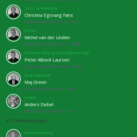
Teknik- og Miljødirektør
Christina Egsvang Føns
Middelfart Kommune - 4525
Direktør
Michel van der Linden
Kalundborg Kommune - 4108
Direktør for Vækst og Udviklingsforvaltningen
Peter Albeck Laursen
Jammerbugt Kommune - 4068
By og miljødirektør
Maj Green
Gladsaxe Kommune - 3460
Direktør
Anders Debel
Holstebro Kommune - 3872
KTC Medarbejdere
Konferenceansvarlig