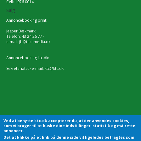
CVR: 1976 0014
Salg
Annoncebooking print:
Jesper Bækmark
Telefon: 43 24 26 77 ·
e-mail:
jb@techmedia.dk
Annoncebooking ktc.dk:
Sekretariatet · e-mail:
ktc@ktc.dk
Ved at benytte ktc.dk accepterer du, at der anvendes cookies,
som vi bruger til at huske dine indstillinger, statistik og målrette
annoncer.
Det at klikke på et link på denne side vil ligeledes betragtes som