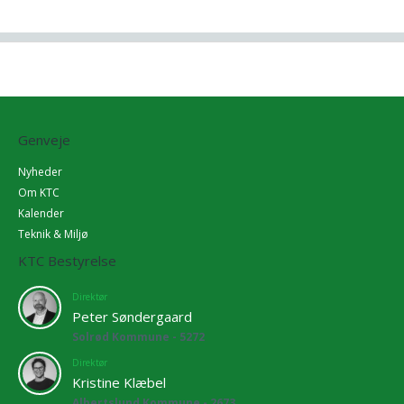
Genveje
Nyheder
Om KTC
Kalender
Teknik & Miljø
KTC Bestyrelse
Direktør
Peter Søndergaard
Solrød Kommune - 5272
Direktør
Kristine Klæbel
Albertslund Kommune - 2673