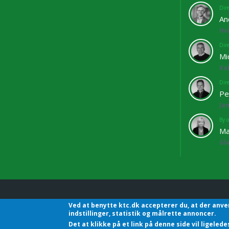
Dir
An
Ho
Dir
Mi
Ka
Dir
Pe
Ja
By o
Ma
Gl
Ved at benytte ktc.dk accepterer du, at der anve
KTC - Kommunalteknisk C
indstillinger, statistik og målrette annoncer.
Det at klikke på et link på denne side vil ligele