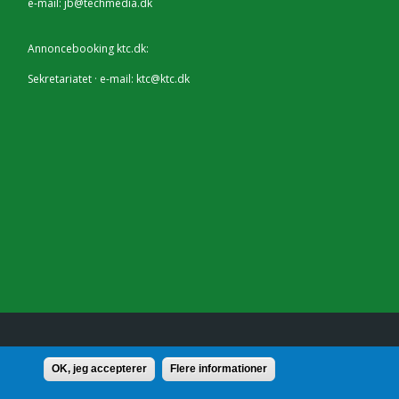
e-mail:
jb@techmedia.dk
Annoncebooking ktc.dk:
Sekretariatet · e-mail:
ktc@ktc.dk
lf.: 7228 2804 |
Kontakt
OK, jeg accepterer
Flere informationer