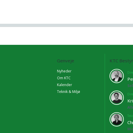
Genveje
KTC Bestyr
Nyheder
Dir
Om KTC
Pe
Kalender
So
Teknik & Miljø
Dir
Kr
Al
Tekn
Ch
Mi