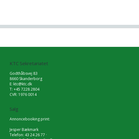
KTC Sekretariatet
Godthåbsvej 83
8660 Skanderborg
E:
ktc@ktc.dk
T: +45 7228 2804
CVR: 1976 0014
Salg
Annoncebooking print:
Jesper Bækmark
Telefon: 43 24 26 77 ·