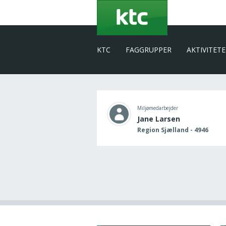
Gå
til
hovedindhold
KTC
FAGGRUPPER
AKTIVITET
Miljømedarbejder
Jane Larsen
Region Sjælland - 4946