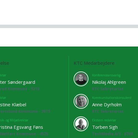
else
KTC Medarbejdere
ektør
Konferenceansvarlig
ter Søndergaard
Nikolaj Ahlgreen
lrød Kommune - 5272
KTC Sekretariat
ektør
Kommunikationskonsulent
istine Klæbel
Anne Dyrholm
bertslund Kommune - 2673
KTC Sekretariat
ik- og Miljødirektør
Ekstern redaktør
ristina Egsvang Føns
Torben Sigh
ddelfart Kommune - 4525
TechMedia A/S - 6769