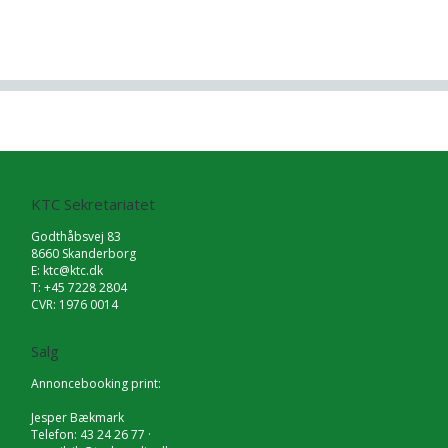
KTC Sekretariatet
Godthåbsvej 83
8660 Skanderborg
E:
ktc@ktc.dk
T: +45 7228 2804
CVR: 1976 0014
Salg
Annoncebooking print:
Jesper Bækmark
Telefon: 43 24 26 77 ·