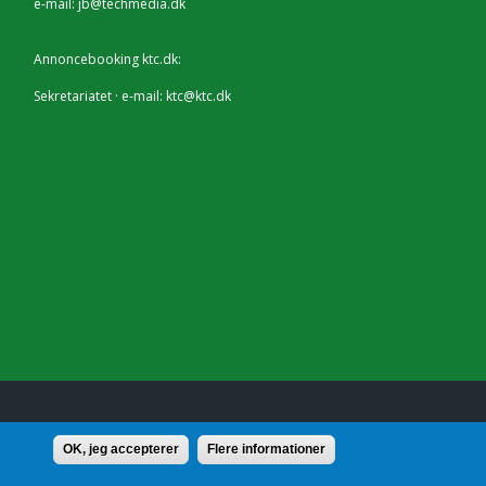
e-mail:
jb@techmedia.dk
Annoncebooking ktc.dk:
Sekretariatet · e-mail:
ktc@ktc.dk
lf.: 7228 2804 |
Kontakt
OK, jeg accepterer
Flere informationer