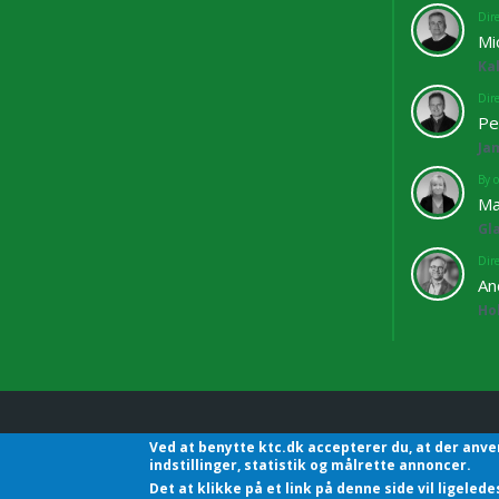
Dir
Mi
Ka
Dir
Pe
Ja
By o
Ma
Gl
Dir
An
Ho
Ved at benytte ktc.dk accepterer du, at der anve
KTC - Kommunalteknisk C
indstillinger, statistik og målrette annoncer.
Det at klikke på et link på denne side vil ligele