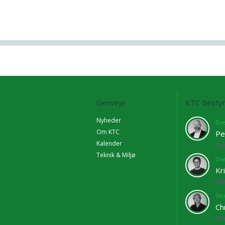
Genveje
KTC Bestyr
Nyheder
Dir
Om KTC
Pe
Kalender
So
Teknik & Miljø
Dir
Kr
Al
Tekn
Ch
Mi