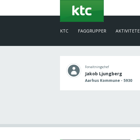
Gå
til
hovedindhold
KTC
FAGGRUPPER
AKTIVITET
Forvaltningschef
Jakob Ljungberg
Aarhus Kommune - 5930