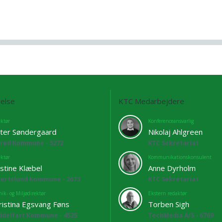
else
KTC Medarbejdere
ektør
Konferenceansvarlig
ter Søndergaard
Nikolaj Ahlgreen
lrød Kommune - 5272
KTC Sekretariat
ektør
Kommunikationskonsulent
istine Klæbel
Anne Dyrholm
bertslund Kommune - 2673
KTC Sekretariat
ik- og Miljødirektør
Ekstern redaktør
ristina Egsvang Føns
Torben Sigh
ddelfart Kommune - 4525
TechMedia A/S - 6769