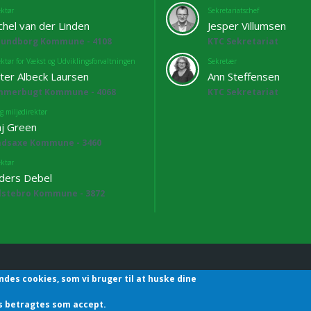
ektør
Sekretariatschef
chel van der Linden
Jesper Villumsen
lundborg Kommune - 4108
KTC Sekretariat
ektør for Vækst og Udviklingsforvaltningen
Sekretær
ter Albeck Laursen
Ann Steffensen
mmerbugt Kommune - 4068
KTC Sekretariat
g miljødirektør
j Green
adsaxe Kommune - 3460
ektør
ders Debel
lstebro Kommune - 3872
ndes cookies, som vi bruger til at huske dine
hefforening | Sekretariatet | Godthåbsvej83 | 8660 Skanderborg | T
des betragtes som accept.