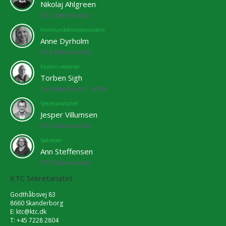
Nikolaj Ahlgreen
KTC Sekretariat
Kommunikationskonsulent
Anne Dyrholm
KTC Sekretariat
Ekstern redaktør
Torben Sigh
TechMedia A/S - 6769
Sekretariatschef
Jesper Villumsen
KTC Sekretariat
Sekretær
Ann Steffensen
KTC Sekretariat
KTC Sekretariatet
Godthåbsvej 83
8660 Skanderborg
E:
ktc@ktc.dk
T: +45 7228 2804