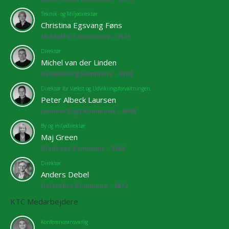
Teknik- og Miljødirektør
Christina Egsvang Føns
Middelfart Kommune - 4525
Direktør
Michel van der Linden
Kalundborg Kommune - 4108
Direktør for Vækst og Udviklingsforvaltningen
Peter Albeck Laursen
Jammerbugt Kommune - 4068
By og miljødirektør
Maj Green
Gladsaxe Kommune - 3460
Direktør
Anders Debel
Holstebro Kommune - 3872
KTC Medarbejdere
Konferenceansvarlig