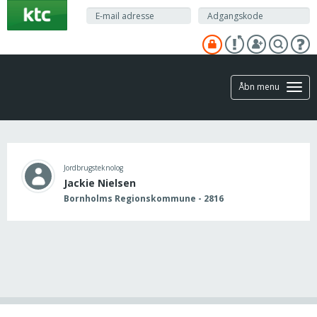
Gå
til
hovedindhold
Åbn menu
Jordbrugsteknolog
Jackie Nielsen
Bornholms Regionskommune - 2816