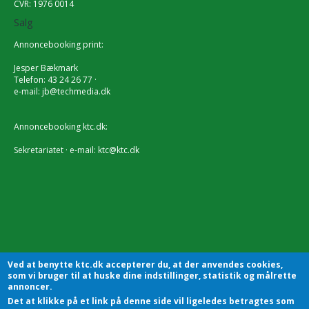
CVR: 1976 0014
Salg
Annoncebooking print:
Jesper Bækmark
Telefon: 43 24 26 77 ·
e-mail:
jb@techmedia.dk
Annoncebooking ktc.dk:
Sekretariatet · e-mail:
ktc@ktc.dk
Ved at benytte ktc.dk accepterer du, at der anvendes cookies,
som vi bruger til at huske dine indstillinger, statistik og målrette
annoncer.
Det at klikke på et link på denne side vil ligeledes betragtes som