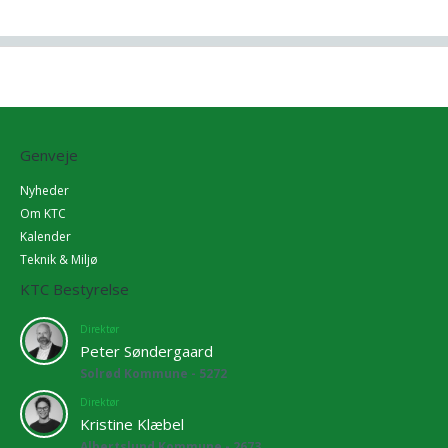
Genveje
Nyheder
Om KTC
Kalender
Teknik & Miljø
KTC Bestyrelse
Direktør
Peter Søndergaard
Solrød Kommune - 5272
Direktør
Kristine Klæbel
Albertslund Kommune - 2673