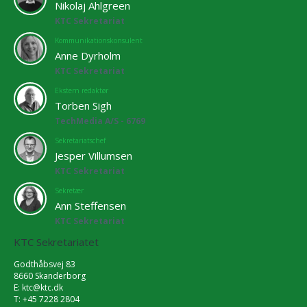
Nikolaj Ahlgreen
KTC Sekretariat
Kommunikationskonsulent
Anne Dyrholm
KTC Sekretariat
Ekstern redaktør
Torben Sigh
TechMedia A/S - 6769
Sekretariatschef
Jesper Villumsen
KTC Sekretariat
Sekretær
Ann Steffensen
KTC Sekretariat
KTC Sekretariatet
Godthåbsvej 83
8660 Skanderborg
E:
ktc@ktc.dk
T: +45 7228 2804