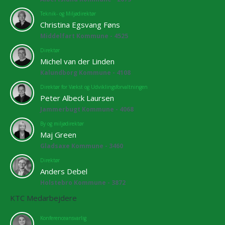
Teknik- og Miljødirektør
Christina Egsvang Føns
Middelfart Kommune - 4525
Direktør
Michel van der Linden
Kalundborg Kommune - 4108
Direktør for Vækst og Udviklingsforvaltningen
Peter Albeck Laursen
Jammerbugt Kommune - 4068
By og miljødirektør
Maj Green
Gladsaxe Kommune - 3460
Direktør
Anders Debel
Holstebro Kommune - 3872
KTC Medarbejdere
Konferenceansvarlig