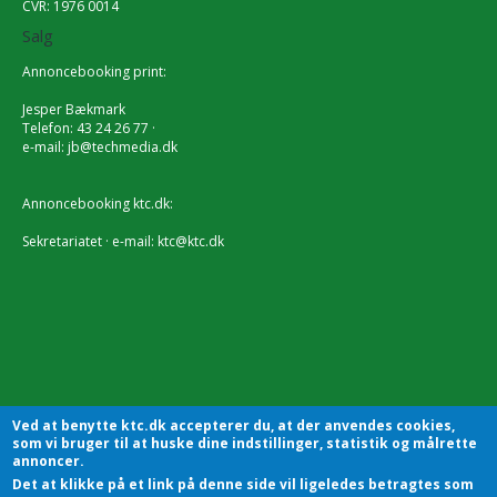
CVR: 1976 0014
Salg
Annoncebooking print:
Jesper Bækmark
Telefon: 43 24 26 77 ·
e-mail:
jb@techmedia.dk
Annoncebooking ktc.dk:
Sekretariatet · e-mail:
ktc@ktc.dk
Ved at benytte ktc.dk accepterer du, at der anvendes cookies,
som vi bruger til at huske dine indstillinger, statistik og målrette
annoncer.
Det at klikke på et link på denne side vil ligeledes betragtes som