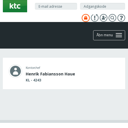
Gå
til
hovedindhold
Åbn menu
Kontorchef
Henrik Fabiansson Haue
KL - 4243