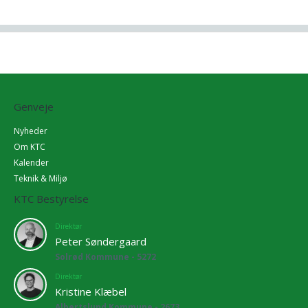
Genveje
Nyheder
Om KTC
Kalender
Teknik & Miljø
KTC Bestyrelse
Direktør
Peter Søndergaard
Solrød Kommune - 5272
Direktør
Kristine Klæbel
Albertslund Kommune - 2673