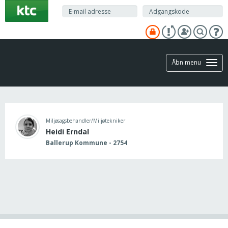
Gå
til
hovedindhold
Åbn menu
Miljøsagsbehandler/Miljøtekniker
Heidi Erndal
Ballerup Kommune - 2754