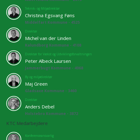
Teknik- og Miljødirektør
Christina Egsvang Føns
Middelfart Kommune - 4525
Direktør
Michel van der Linden
Kalundborg Kommune - 4108
Direktør for Vækst og Udviklingsforvaltningen
Peter Albeck Laursen
Jammerbugt Kommune - 4068
By og miljødirektør
Maj Green
Gladsaxe Kommune - 3460
Direktør
Anders Debel
Holstebro Kommune - 3872
KTC Medarbejdere
Konferenceansvarlig