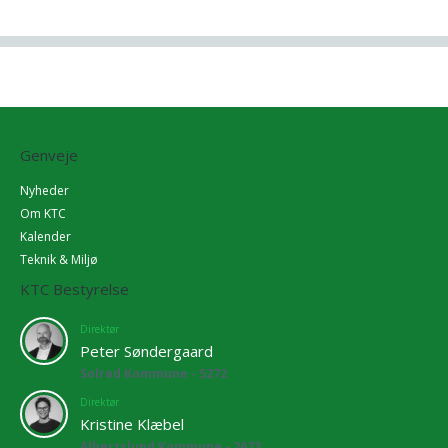
Genveje
Nyheder
Om KTC
Kalender
Teknik & Miljø
KTC Bestyrelse
Direktør
Peter Søndergaard
Solrød Kommune - 5272
Direktør
Kristine Klæbel
Albertslund Kommune - 2673