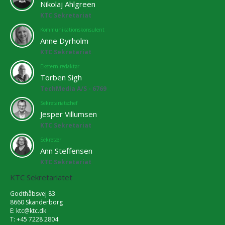
Nikolaj Ahlgreen
KTC Sekretariat
Kommunikationskonsulent
Anne Dyrholm
KTC Sekretariat
Ekstern redaktør
Torben Sigh
TechMedia A/S - 6769
Sekretariatschef
Jesper Villumsen
KTC Sekretariat
Sekretær
Ann Steffensen
KTC Sekretariat
KTC Sekretariatet
Godthåbsvej 83
8660 Skanderborg
E:
ktc@ktc.dk
T: +45 7228 2804