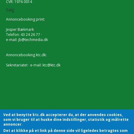
CVR: 1976 0014
Salg
Annoncebooking print:
Jesper Bækmark
Telefon: 43 24 26 77 ·
e-mail:
jb@techmedia.dk
Annoncebooking ktc.dk:
Sekretariatet · e-mail:
ktc@ktc.dk
Ved at benytte ktc.dk accepterer du, at der anvendes cookies,
som vi bruger til at huske dine indstillinger, statistik og målrette
annoncer.
Det at klikke på et link på denne side vil ligeledes betragtes som