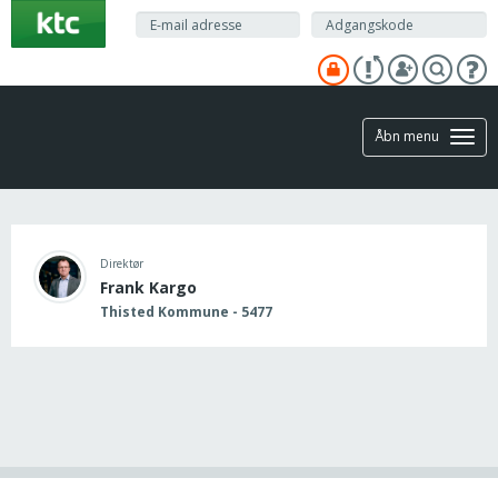
Gå
til
hovedindhold
Åbn menu
Direktør
Frank Kargo
Thisted Kommune - 5477