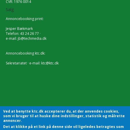
CVR: 1976 0014
Salg
Annoncebooking print:
Jesper Bækmark
Telefon: 43 24 26 77 ·
e-mail:
jb@techmedia.dk
Annoncebooking ktc.dk:
Sekretariatet · e-mail:
ktc@ktc.dk
Ved at benytte ktc.dk accepterer du, at der anvendes cookies,
som vi bruger til at huske dine indstillinger, statistik og målrette
annoncer.
Det at klikke på et link på denne side vil ligeledes betragtes som