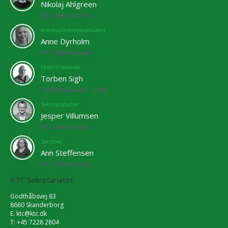
Nikolaj Ahlgreen
KTC Sekretariat
Kommunikationskonsulent
Anne Dyrholm
KTC Sekretariat
Ekstern redaktør
Torben Sigh
TechMedia A/S - 6769
Sekretariatschef
Jesper Villumsen
KTC Sekretariat
Sekretær
Ann Steffensen
KTC Sekretariat
KTC Sekretariatet
Godthåbsvej 83
8660 Skanderborg
E:
ktc@ktc.dk
T: +45 7228 2804