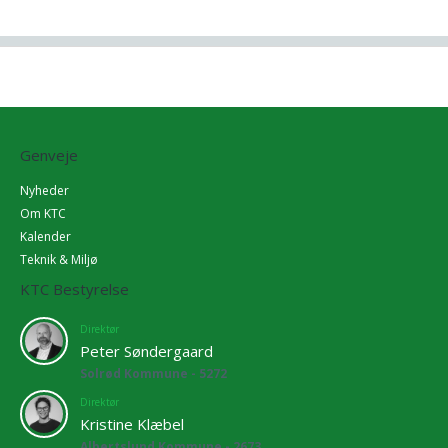
Genveje
Nyheder
Om KTC
Kalender
Teknik & Miljø
KTC Bestyrelse
Direktør
Peter Søndergaard
Solrød Kommune - 5272
Direktør
Kristine Klæbel
Albertslund Kommune - 2673