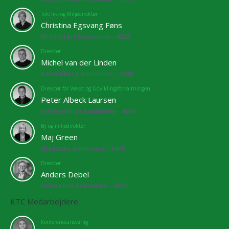
Teknik- og Miljødirektør
Christina Egsvang Føns
Middelfart Kommune - 4525
Direktør
Michel van der Linden
Kalundborg Kommune - 4108
Direktør for Vækst og Udviklingsforvaltningen
Peter Albeck Laursen
Jammerbugt Kommune - 4068
By og miljødirektør
Maj Green
Gladsaxe Kommune - 3460
Direktør
Anders Debel
Holstebro Kommune - 3872
KTC Medarbejdere
Konferenceansvarlig