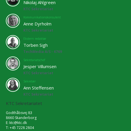
Nikolaj Ahlgreen
KTC Sekretariat
Kommunikationskonsulent
Anne Dyrholm
KTC Sekretariat
Ekstern redaktør
Torben Sigh
TechMedia A/S - 6769
Sekretariatschef
Jesper Villumsen
KTC Sekretariat
Sekretær
Ann Steffensen
KTC Sekretariat
KTC Sekretariatet
Godthåbsvej 83
8660 Skanderborg
E:
ktc@ktc.dk
T: +45 7228 2804