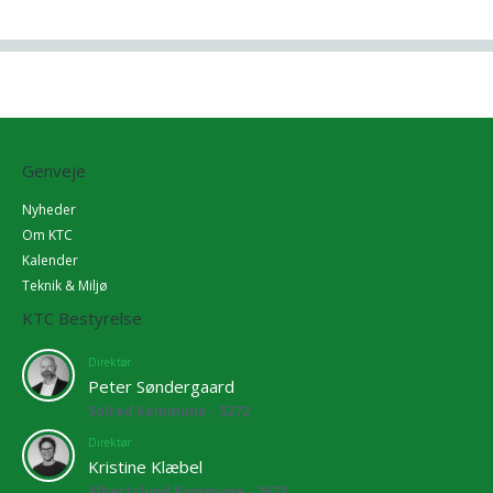
Genveje
Nyheder
Om KTC
Kalender
Teknik & Miljø
KTC Bestyrelse
Direktør
Peter Søndergaard
Solrød Kommune - 5272
Direktør
Kristine Klæbel
Albertslund Kommune - 2673