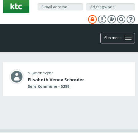
Gå
til
hovedindhold
Åbn menu
Miljømedarbejder
Elisabeth Venov Schrøder
Sorø Kommune - 5289