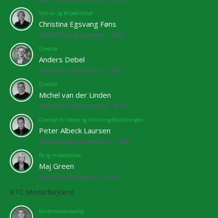
Teknik- og Miljødirektør
Christina Egsvang Føns
Middelfart Kommune - 4525
Direktør
Anders Debel
Holstebro Kommune - 3872
Direktør
Michel van der Linden
Kalundborg Kommune - 4108
Direktør for Vækst og Udviklingsforvaltningen
Peter Albeck Laursen
Jammerbugt Kommune - 4068
By og miljødirektør
Maj Green
Gladsaxe Kommune - 3460
KTC Medarbejdere
Konferenceansvarlig