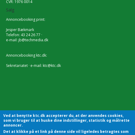
CVR: 1976 0014
Salg
Annoncebooking print:
Jesper Bækmark
Telefon: 43 24 26 77 ·
e-mail:
jb@techmedia.dk
Annoncebooking ktc.dk:
Sekretariatet · e-mail:
ktc@ktc.dk
Ved at benytte ktc.dk accepterer du, at der anvendes cookies,
som vi bruger til at huske dine indstillinger, statistik og målrette
annoncer.
Det at klikke på et link på denne side vil ligeledes betragtes som