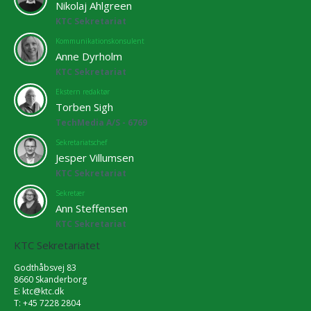
Nikolaj Ahlgreen
KTC Sekretariat
Kommunikationskonsulent
Anne Dyrholm
KTC Sekretariat
Ekstern redaktør
Torben Sigh
TechMedia A/S - 6769
Sekretariatschef
Jesper Villumsen
KTC Sekretariat
Sekretær
Ann Steffensen
KTC Sekretariat
KTC Sekretariatet
Godthåbsvej 83
8660 Skanderborg
E:
ktc@ktc.dk
T: +45 7228 2804