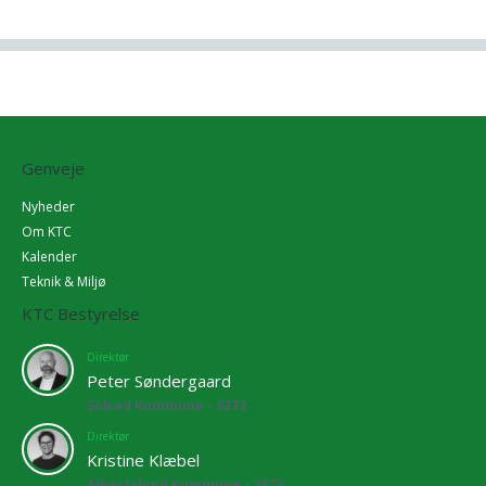
Genveje
Nyheder
Om KTC
Kalender
Teknik & Miljø
KTC Bestyrelse
Direktør
Peter Søndergaard
Solrød Kommune - 5272
Direktør
Kristine Klæbel
Albertslund Kommune - 2673