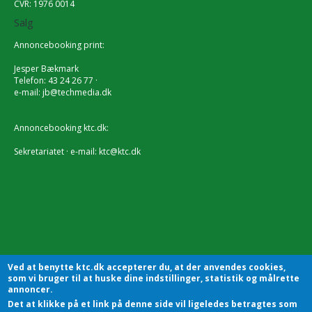
CVR: 1976 0014
Salg
Annoncebooking print:
Jesper Bækmark
Telefon: 43 24 26 77 ·
e-mail:
jb@techmedia.dk
Annoncebooking ktc.dk:
Sekretariatet · e-mail:
ktc@ktc.dk
Ved at benytte ktc.dk accepterer du, at der anvendes cookies,
som vi bruger til at huske dine indstillinger, statistik og målrette
annoncer.
Det at klikke på et link på denne side vil ligeledes betragtes som