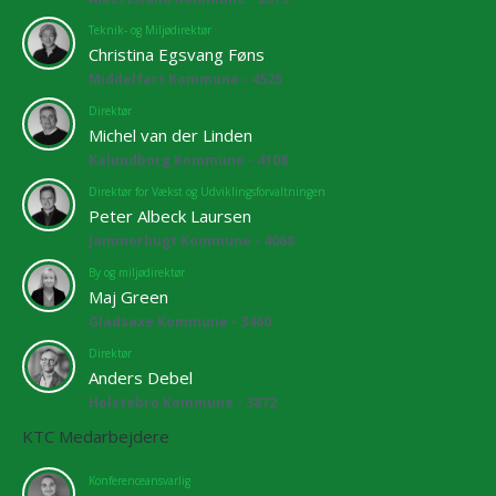
Teknik- og Miljødirektør
Christina Egsvang Føns
Middelfart Kommune - 4525
Direktør
Michel van der Linden
Kalundborg Kommune - 4108
Direktør for Vækst og Udviklingsforvaltningen
Peter Albeck Laursen
Jammerbugt Kommune - 4068
By og miljødirektør
Maj Green
Gladsaxe Kommune - 3460
Direktør
Anders Debel
Holstebro Kommune - 3872
KTC Medarbejdere
Konferenceansvarlig