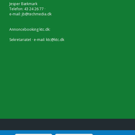
Jesper Bækmark
Telefon: 43 24 26 77 ·
e-mail:
jb@techmedia.dk
Annoncebooking ktc.dk:
Sekretariatet · e-mail:
ktc@ktc.dk
lf.: 7228 2804 |
Kontakt