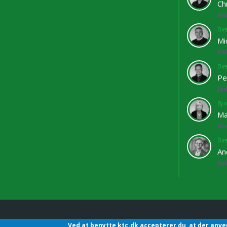
Ch
Mi
Dir
Mi
Ka
Dir
Pe
Ja
By o
Ma
Gl
Dir
An
Ho
Ved at benytte ktc.dk accepterer du, at der anve
KTC - Kommunalteknisk C