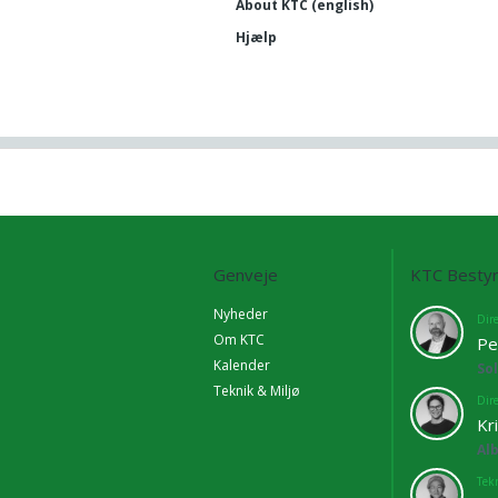
About KTC (english)
Hjælp
Genveje
KTC Bestyr
Nyheder
Dir
Om KTC
Pe
Kalender
So
Teknik & Miljø
Dir
Kr
Al
Tekn