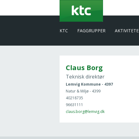
Gå
til
hovedindhold
KTC
FAGGRUPPER
AKTIVITET
Claus Borg
Teknisk direktør
Lemvig Kommune - 4397
Natur & Miljø - 4399
40218735
96631111
claus.borg@lemvig.dk