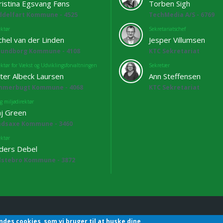
ristina Egsvang Føns
Torben Sigh
ddelfart Kommune - 4525
TechMedia A/S - 6769
ektør
Sekretariatschef
chel van der Linden
Jesper Villumsen
lundborg Kommune - 4108
KTC Sekretariat
ektør for Vækst og Udviklingsforvaltningen
Sekretær
ter Albeck Laursen
Ann Steffensen
mmerbugt Kommune - 4068
KTC Sekretariat
g miljødirektør
j Green
adsaxe Kommune - 3460
ektør
ders Debel
lstebro Kommune - 3872
ndes cookies, som vi bruger til at huske dine
hefforening | Sekretariatet | Godthåbsvej83 | 8660 Skanderborg | T