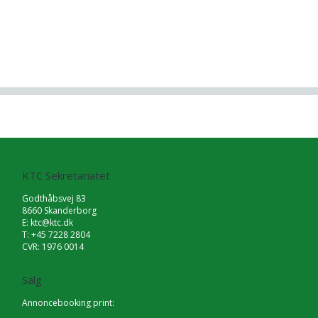
KTC Sekretariatet
Godthåbsvej 83
8660 Skanderborg
E:
ktc@ktc.dk
T: +45 7228 2804
CVR: 1976 0014
Salg
Annoncebooking print: