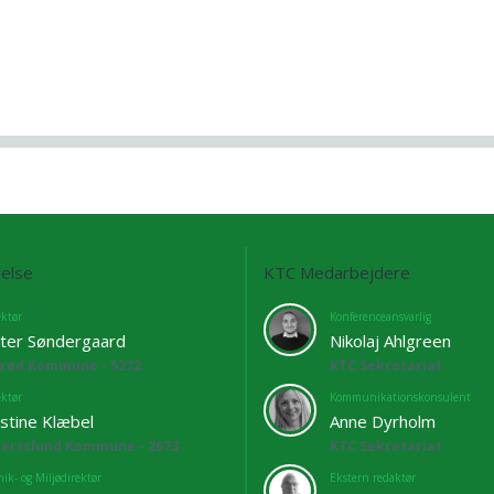
else
KTC Medarbejdere
ektør
Konferenceansvarlig
ter Søndergaard
Nikolaj Ahlgreen
lrød Kommune - 5272
KTC Sekretariat
ektør
Kommunikationskonsulent
istine Klæbel
Anne Dyrholm
bertslund Kommune - 2673
KTC Sekretariat
ik- og Miljødirektør
Ekstern redaktør