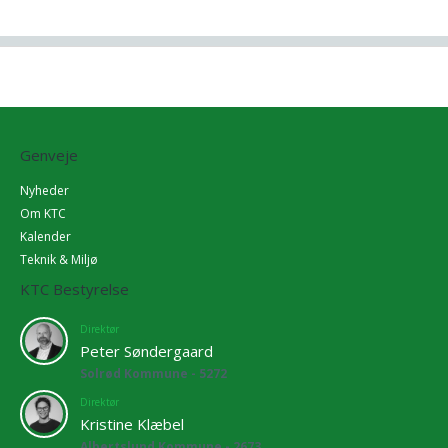
Genveje
Nyheder
Om KTC
Kalender
Teknik & Miljø
KTC Bestyrelse
Direktør
Peter Søndergaard
Solrød Kommune - 5272
Direktør
Kristine Klæbel
Albertslund Kommune - 2673