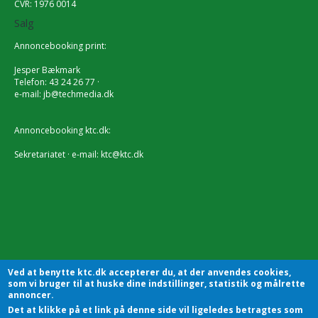
CVR: 1976 0014
Salg
Annoncebooking print:
Jesper Bækmark
Telefon: 43 24 26 77 ·
e-mail:
jb@techmedia.dk
Annoncebooking ktc.dk:
Sekretariatet · e-mail:
ktc@ktc.dk
Ved at benytte ktc.dk accepterer du, at der anvendes cookies,
som vi bruger til at huske dine indstillinger, statistik og målrette
annoncer.
Det at klikke på et link på denne side vil ligeledes betragtes som