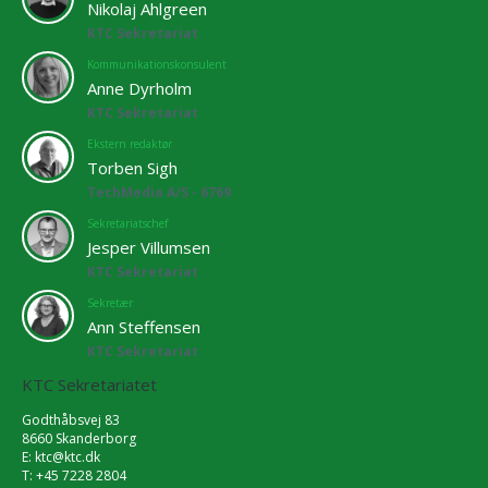
Nikolaj Ahlgreen
KTC Sekretariat
Kommunikationskonsulent
Anne Dyrholm
KTC Sekretariat
Ekstern redaktør
Torben Sigh
TechMedia A/S - 6769
Sekretariatschef
Jesper Villumsen
KTC Sekretariat
Sekretær
Ann Steffensen
KTC Sekretariat
KTC Sekretariatet
Godthåbsvej 83
8660 Skanderborg
E:
ktc@ktc.dk
T: +45 7228 2804