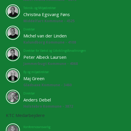
Teknik- og Miljødirektør
Christina Egsvang Føns
Middelfart Kommune - 4525
Direktør
Michel van der Linden
Kalundborg Kommune - 4108
Direktør for Vækst og Udviklingsforvaltningen
Peter Albeck Laursen
Jammerbugt Kommune - 4068
By og miljødirektør
Maj Green
Gladsaxe Kommune - 3460
Direktør
Anders Debel
Holstebro Kommune - 3872
KTC Medarbejdere
Konferenceansvarlig