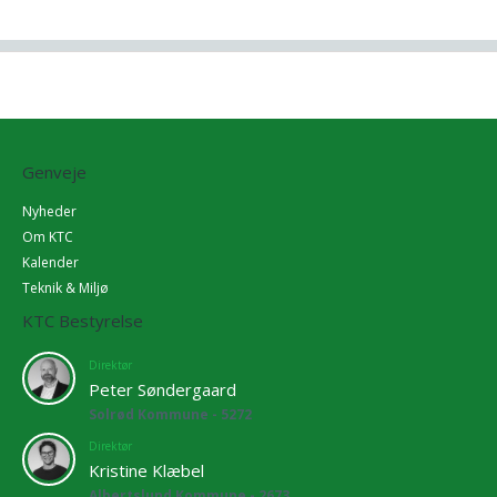
Genveje
Nyheder
Om KTC
Kalender
Teknik & Miljø
KTC Bestyrelse
Direktør
Peter Søndergaard
Solrød Kommune - 5272
Direktør
Kristine Klæbel
Albertslund Kommune - 2673