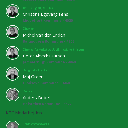
Teknik- og Miljødirektør
Christina Egsvang Føns
Middelfart Kommune - 4525
Direktør
Michel van der Linden
Kalundborg Kommune - 4108
Direktør for Vækst og Udviklingsforvaltningen
Peter Albeck Laursen
Jammerbugt Kommune - 4068
By og miljødirektør
Maj Green
Gladsaxe Kommune - 3460
Direktør
Anders Debel
Holstebro Kommune - 3872
KTC Medarbejdere
Konferenceansvarlig