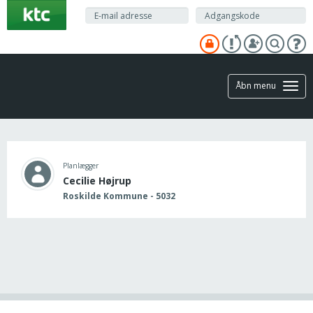
Gå
til
hovedindhold
Åbn menu
Planlægger
Cecilie Højrup
Roskilde Kommune - 5032