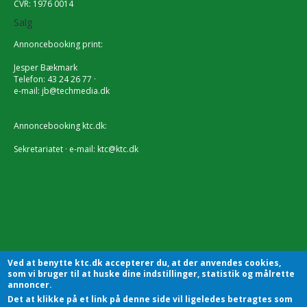
CVR: 1976 0014
Salg
Annoncebooking print:
Jesper Bækmark
Telefon: 43 24 26 77 ·
e-mail:
jb@techmedia.dk
Annoncebooking ktc.dk:
Sekretariatet · e-mail:
ktc@ktc.dk
Ved at benytte ktc.dk accepterer du, at der anvendes cookies,
som vi bruger til at huske dine indstillinger, statistik og målrette
annoncer.
Det at klikke på et link på denne side vil ligeledes betragtes som