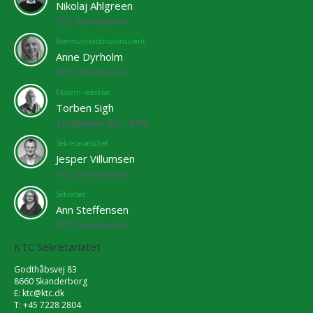
Nikolaj Ahlgreen
KTC Sekretariat
Kommunikationskonsulent
Anne Dyrholm
KTC Sekretariat
Ekstern redaktør
Torben Sigh
TechMedia A/S - 6769
Sekretariatschef
Jesper Villumsen
KTC Sekretariat
Sekretær
Ann Steffensen
KTC Sekretariat
KTC Sekretariatet
Godthåbsvej 83
8660 Skanderborg
E:
ktc@ktc.dk
T: +45 7228 2804