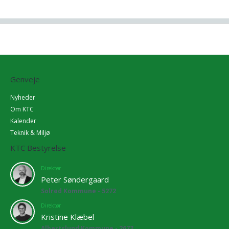
Genveje
Nyheder
Om KTC
Kalender
Teknik & Miljø
KTC Bestyrelse
Direktør
Peter Søndergaard
Solrød Kommune - 5272
Direktør
Kristine Klæbel
Albertslund Kommune - 2673