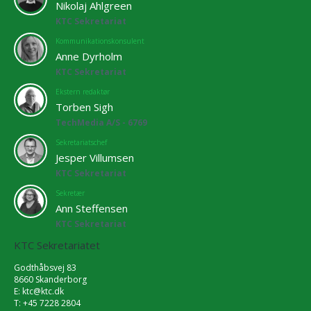
Nikolaj Ahlgreen
KTC Sekretariat
Kommunikationskonsulent
Anne Dyrholm
KTC Sekretariat
Ekstern redaktør
Torben Sigh
TechMedia A/S - 6769
Sekretariatschef
Jesper Villumsen
KTC Sekretariat
Sekretær
Ann Steffensen
KTC Sekretariat
KTC Sekretariatet
Godthåbsvej 83
8660 Skanderborg
E:
ktc@ktc.dk
T: +45 7228 2804