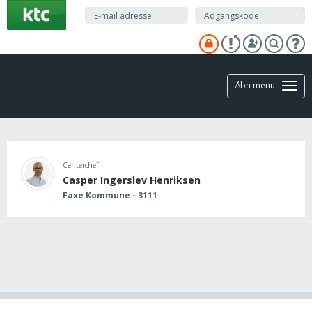
Gå
til
hovedindhold
Åbn menu
Centerchef
Casper Ingerslev Henriksen
Faxe Kommune - 3111