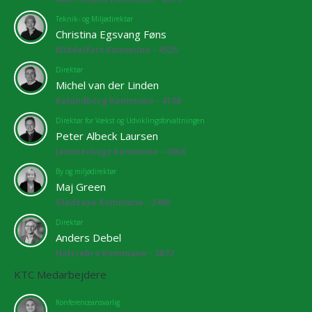
Teknik- og Miljødirektør
Christina Egsvang Føns
Middelfart Kommune - 4525
Direktør
Michel van der Linden
Kalundborg Kommune - 4108
Direktør for Vækst og Udviklingsforvaltningen
Peter Albeck Laursen
Jammerbugt Kommune - 4068
By og miljødirektør
Maj Green
Gladsaxe Kommune - 3460
Direktør
Anders Debel
Holstebro Kommune - 3872
KTC Medarbejdere
Konferenceansvarlig