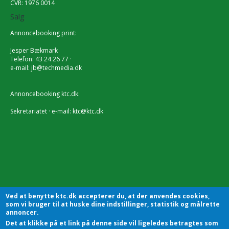
CVR: 1976 0014
Salg
Annoncebooking print:
Jesper Bækmark
Telefon: 43 24 26 77 ·
e-mail:
jb@techmedia.dk
Annoncebooking ktc.dk:
Sekretariatet · e-mail:
ktc@ktc.dk
Ved at benytte ktc.dk accepterer du, at der anvendes cookies,
som vi bruger til at huske dine indstillinger, statistik og målrette
annoncer.
Det at klikke på et link på denne side vil ligeledes betragtes som