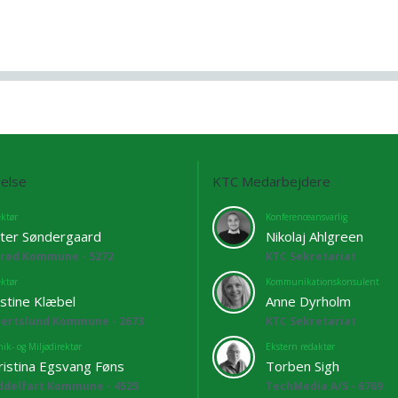
else
KTC Medarbejdere
ektør
Konferenceansvarlig
ter Søndergaard
Nikolaj Ahlgreen
lrød Kommune - 5272
KTC Sekretariat
ektør
Kommunikationskonsulent
istine Klæbel
Anne Dyrholm
bertslund Kommune - 2673
KTC Sekretariat
ik- og Miljødirektør
Ekstern redaktør
ristina Egsvang Føns
Torben Sigh
ddelfart Kommune - 4525
TechMedia A/S - 6769