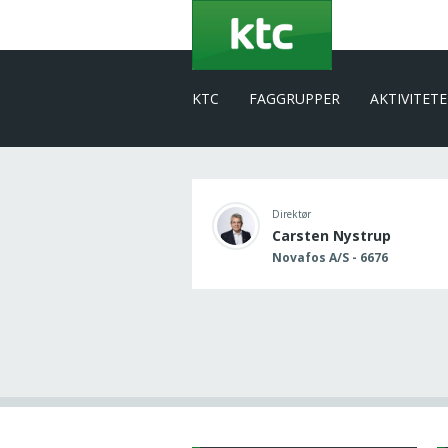
Gå
til
hovedindhold
KTC
FAGGRUPPER
AKTIVITET
Direktør
Carsten Nystrup
Novafos A/S - 6676