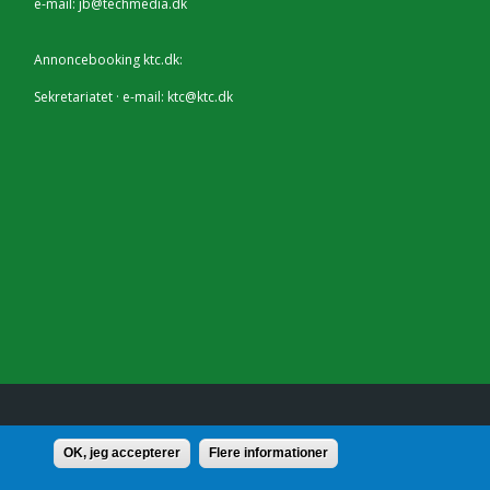
e-mail:
jb@techmedia.dk
Annoncebooking ktc.dk:
Sekretariatet · e-mail:
ktc@ktc.dk
lf.: 7228 2804 |
Kontakt
OK, jeg accepterer
Flere informationer