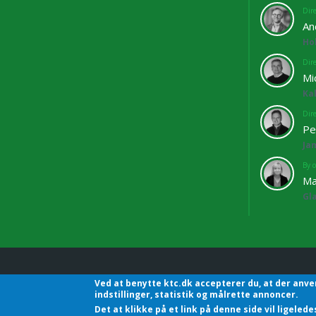
Dir
An
Ho
Dir
Mi
Ka
Dir
Pe
Ja
By o
Ma
Gl
Ved at benytte ktc.dk accepterer du, at der anve
KTC - Kommunalteknisk C
indstillinger, statistik og målrette annoncer.
Det at klikke på et link på denne side vil ligele