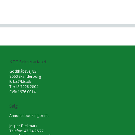
KTC Sekretariatet
Godthåbsvej 83
8660 Skanderborg
E:
ktc@ktc.dk
T: +45 7228 2804
CVR: 1976 0014
Salg
Annoncebooking print:
Jesper Bækmark
Telefon: 43 24 26 77 ·