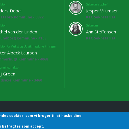
ektør
Sekretariatschef
ders Debel
Jesper Villumsen
lstebro Kommune - 3872
KTC Sekretariat
ektør
Sekretær
chel van der Linden
Ann Steffensen
lundborg Kommune - 4108
KTC Sekretariat
ektør for Vækst og Udviklingsforvaltningen
ter Albeck Laursen
mmerbugt Kommune - 4068
g miljødirektør
j Green
adsaxe Kommune - 3460
ndes cookies, som vi bruger til at huske dine
hefforening | Sekretariatet | Godthåbsvej83 | 8660 Skanderborg | T
des betragtes som accept.