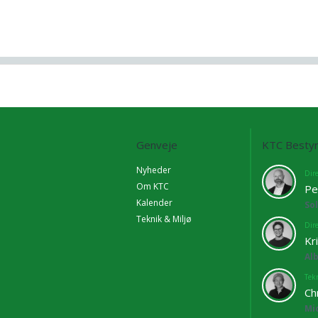
Genveje
KTC Bestyr
Nyheder
Dir
Om KTC
Pe
Kalender
So
Teknik & Miljø
Dir
Kr
Al
Tekn
Ch
Mi