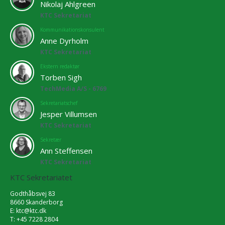
Nikolaj Ahlgreen
KTC Sekretariat
Kommunikationskonsulent
Anne Dyrholm
KTC Sekretariat
Ekstern redaktør
Torben Sigh
TechMedia A/S - 6769
Sekretariatschef
Jesper Villumsen
KTC Sekretariat
Sekretær
Ann Steffensen
KTC Sekretariat
KTC Sekretariatet
Godthåbsvej 83
8660 Skanderborg
E:
ktc@ktc.dk
T: +45 7228 2804