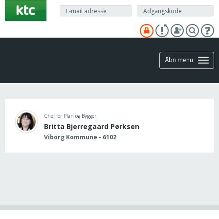
Gå
til
hovedindhold
Åbn menu
Chef for Plan og Byggeri
Britta Bjerregaard Pørksen
Viborg Kommune - 6102