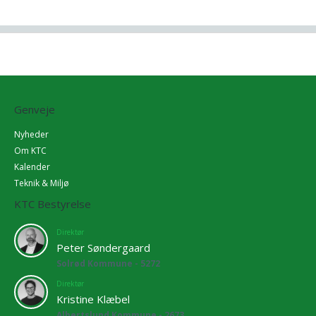
Genveje
Nyheder
Om KTC
Kalender
Teknik & Miljø
KTC Bestyrelse
Direktør
Peter Søndergaard
Solrød Kommune - 5272
Direktør
Kristine Klæbel
Albertslund Kommune - 2673