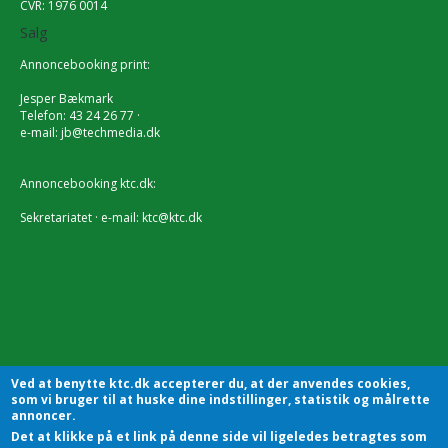
CVR: 1976 0014
Salg
Annoncebooking print:
Jesper Bækmark
Telefon: 43 24 26 77 ·
e-mail:
jb@techmedia.dk
Annoncebooking ktc.dk:
Sekretariatet · e-mail:
ktc@ktc.dk
Ved at benytte ktc.dk accepterer du, at der anvendes cookies,
som vi bruger til at huske dine indstillinger, statistik og målrette
annoncer.
Det at klikke på et link på denne side vil ligeledes betragtes som