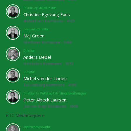
Teknik- og Miljødirektør
Christina Egsvang Føns
Middelfart Kommune - 4525
By og miljødirektør
Maj Green
Gladsaxe Kommune - 3460
Direktør
Anders Debel
Holstebro Kommune - 3872
Direktør
Michel van der Linden
Kalundborg Kommune - 4108
Direktør for Vækst og Udviklingsforvaltningen
Peter Albeck Laursen
Jammerbugt Kommune - 4068
KTC Medarbejdere
Konferenceansvarlig