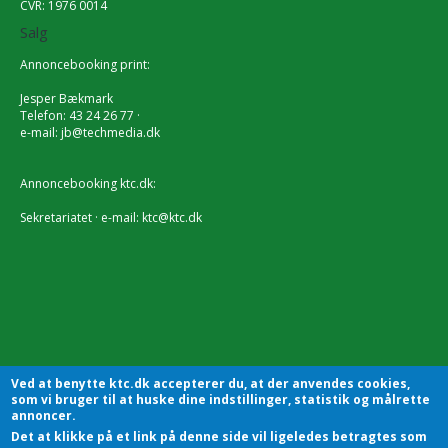
CVR: 1976 0014
Salg
Annoncebooking print:
Jesper Bækmark
Telefon: 43 24 26 77 ·
e-mail:
jb@techmedia.dk
Annoncebooking ktc.dk:
Sekretariatet · e-mail:
ktc@ktc.dk
Ved at benytte ktc.dk accepterer du, at der anvendes cookies,
som vi bruger til at huske dine indstillinger, statistik og målrette
annoncer.
Det at klikke på et link på denne side vil ligeledes betragtes som