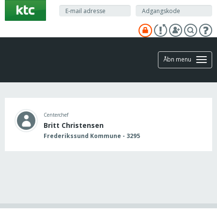
Gå
til
hovedindhold
Åbn menu
Centerchef
Britt Christensen
Frederikssund Kommune - 3295