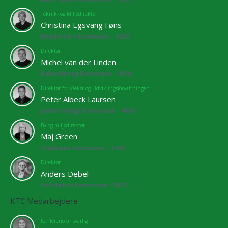
Teknik- og Miljødirektør
Christina Egsvang Føns
Middelfart Kommune - 4525
Direktør
Michel van der Linden
Kalundborg Kommune - 4108
Direktør for Vækst og Udviklingsforvaltningen
Peter Albeck Laursen
Jammerbugt Kommune - 4068
By og miljødirektør
Maj Green
Gladsaxe Kommune - 3460
Direktør
Anders Debel
Holstebro Kommune - 3872
KTC Medarbejdere
Konferenceansvarlig