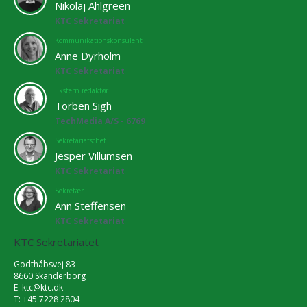
Nikolaj Ahlgreen
KTC Sekretariat
Kommunikationskonsulent
Anne Dyrholm
KTC Sekretariat
Ekstern redaktør
Torben Sigh
TechMedia A/S - 6769
Sekretariatschef
Jesper Villumsen
KTC Sekretariat
Sekretær
Ann Steffensen
KTC Sekretariat
KTC Sekretariatet
Godthåbsvej 83
8660 Skanderborg
E:
ktc@ktc.dk
T: +45 7228 2804