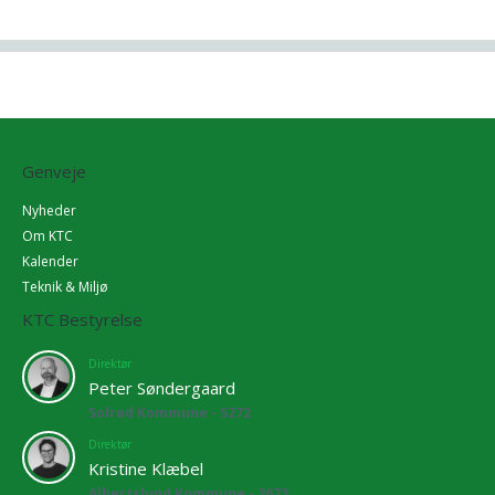
Genveje
Nyheder
Om KTC
Kalender
Teknik & Miljø
KTC Bestyrelse
Direktør
Peter Søndergaard
Solrød Kommune - 5272
Direktør
Kristine Klæbel
Albertslund Kommune - 2673