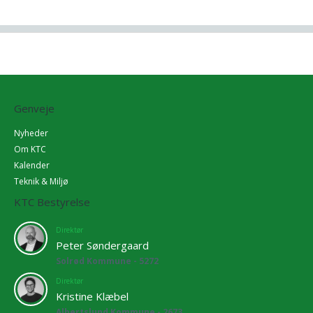
Genveje
Nyheder
Om KTC
Kalender
Teknik & Miljø
KTC Bestyrelse
Direktør
Peter Søndergaard
Solrød Kommune - 5272
Direktør
Kristine Klæbel
Albertslund Kommune - 2673