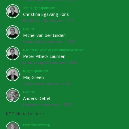
Teknik- og Miljødirektør
Christina Egsvang Føns
Middelfart Kommune - 4525
Direktør
Michel van der Linden
Kalundborg Kommune - 4108
Direktør for Vækst og Udviklingsforvaltningen
Peter Albeck Laursen
Jammerbugt Kommune - 4068
By og miljødirektør
Maj Green
Gladsaxe Kommune - 3460
Direktør
Anders Debel
Holstebro Kommune - 3872
KTC Medarbejdere
Konferenceansvarlig