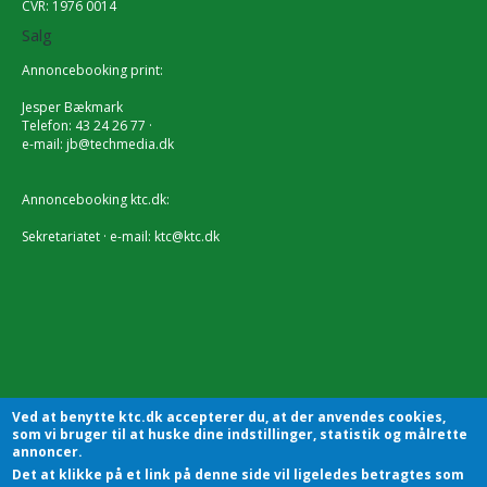
CVR: 1976 0014
Salg
Annoncebooking print:
Jesper Bækmark
Telefon: 43 24 26 77 ·
e-mail:
jb@techmedia.dk
Annoncebooking ktc.dk:
Sekretariatet · e-mail:
ktc@ktc.dk
Ved at benytte ktc.dk accepterer du, at der anvendes cookies,
som vi bruger til at huske dine indstillinger, statistik og målrette
annoncer.
Det at klikke på et link på denne side vil ligeledes betragtes som