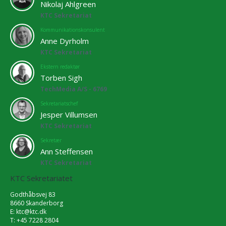
Nikolaj Ahlgreen
KTC Sekretariat
Kommunikationskonsulent
Anne Dyrholm
KTC Sekretariat
Ekstern redaktør
Torben Sigh
TechMedia A/S - 6769
Sekretariatschef
Jesper Villumsen
KTC Sekretariat
Sekretær
Ann Steffensen
KTC Sekretariat
KTC Sekretariatet
Godthåbsvej 83
8660 Skanderborg
E:
ktc@ktc.dk
T: +45 7228 2804