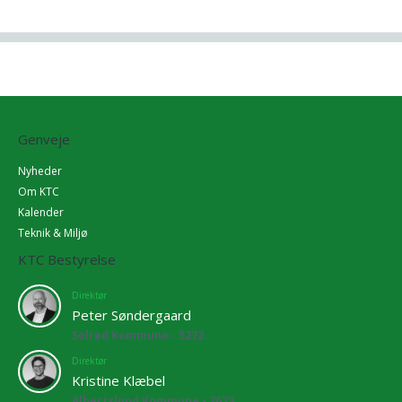
Genveje
Nyheder
Om KTC
Kalender
Teknik & Miljø
KTC Bestyrelse
Direktør
Peter Søndergaard
Solrød Kommune - 5272
Direktør
Kristine Klæbel
Albertslund Kommune - 2673