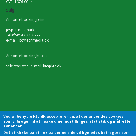
CVR: 1976 0014
Salg
Annoncebooking print:
Jesper Bækmark
Telefon: 43 24 26 77 ·
e-mail:
jb@techmedia.dk
Annoncebooking ktc.dk:
Sekretariatet · e-mail:
ktc@ktc.dk
Ved at benytte ktc.dk accepterer du, at der anvendes cookies,
som vi bruger til at huske dine indstillinger, statistik og målrette
annoncer.
Det at klikke på et link på denne side vil ligeledes betragtes som