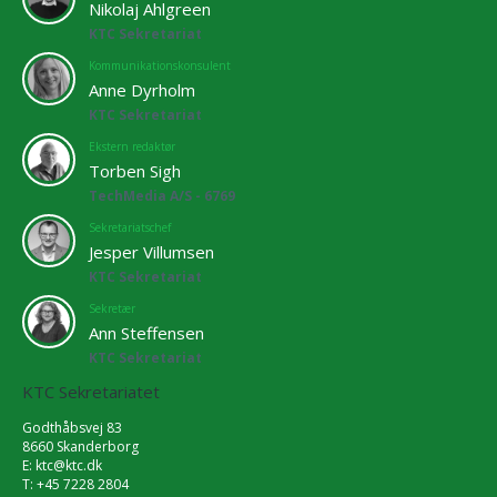
Nikolaj Ahlgreen
KTC Sekretariat
Kommunikationskonsulent
Anne Dyrholm
KTC Sekretariat
Ekstern redaktør
Torben Sigh
TechMedia A/S - 6769
Sekretariatschef
Jesper Villumsen
KTC Sekretariat
Sekretær
Ann Steffensen
KTC Sekretariat
KTC Sekretariatet
Godthåbsvej 83
8660 Skanderborg
E:
ktc@ktc.dk
T: +45 7228 2804