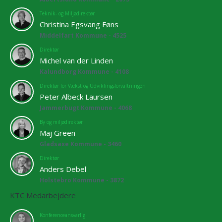
Teknik- og Miljødirektør
Christina Egsvang Føns
Middelfart Kommune - 4525
Direktør
Michel van der Linden
Kalundborg Kommune - 4108
Direktør for Vækst og Udviklingsforvaltningen
Peter Albeck Laursen
Jammerbugt Kommune - 4068
By og miljødirektør
Maj Green
Gladsaxe Kommune - 3460
Direktør
Anders Debel
Holstebro Kommune - 3872
KTC Medarbejdere
Konferenceansvarlig