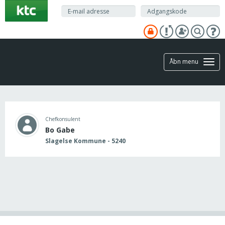
Gå
til
hovedindhold
Åbn menu
Chefkonsulent
Bo Gabe
Slagelse Kommune - 5240