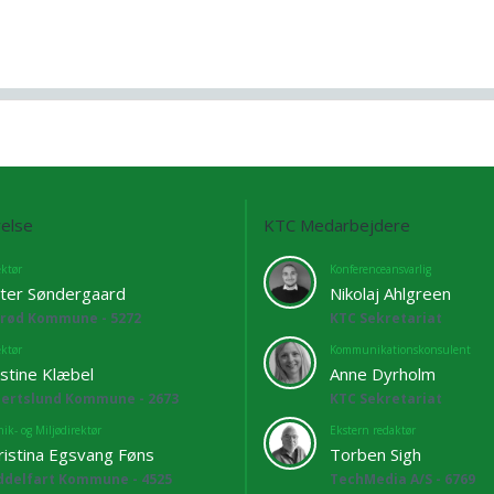
else
KTC Medarbejdere
ektør
Konferenceansvarlig
ter Søndergaard
Nikolaj Ahlgreen
lrød Kommune - 5272
KTC Sekretariat
ektør
Kommunikationskonsulent
istine Klæbel
Anne Dyrholm
bertslund Kommune - 2673
KTC Sekretariat
ik- og Miljødirektør
Ekstern redaktør
ristina Egsvang Føns
Torben Sigh
ddelfart Kommune - 4525
TechMedia A/S - 6769