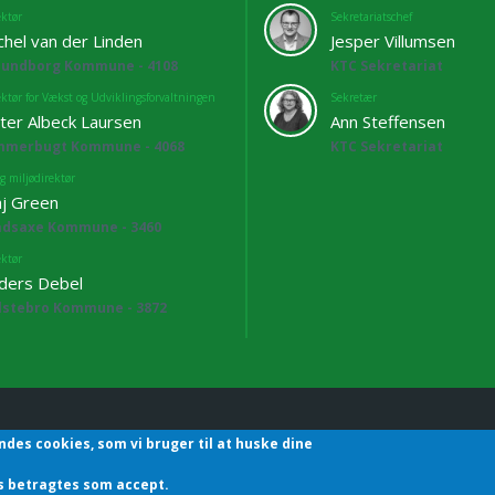
ektør
Sekretariatschef
chel van der Linden
Jesper Villumsen
lundborg Kommune - 4108
KTC Sekretariat
ektør for Vækst og Udviklingsforvaltningen
Sekretær
ter Albeck Laursen
Ann Steffensen
mmerbugt Kommune - 4068
KTC Sekretariat
g miljødirektør
j Green
adsaxe Kommune - 3460
ektør
ders Debel
lstebro Kommune - 3872
ndes cookies, som vi bruger til at huske dine
hefforening | Sekretariatet | Godthåbsvej83 | 8660 Skanderborg | T
des betragtes som accept.