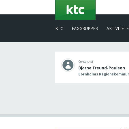
Gå
til
hovedindhold
KTC
FAGGRUPPER
AKTIVITET
Centerchef
Bjarne Freund-Poulsen
Bornholms Regionskommune