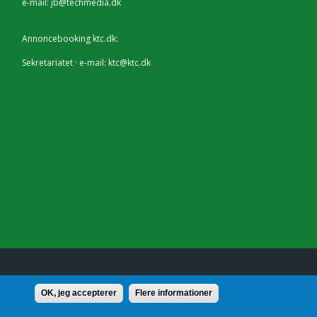
e-mail:
jb@techmedia.dk
Annoncebooking ktc.dk:
Sekretariatet · e-mail:
ktc@ktc.dk
lf.: 7228 2804 |
Kontakt
OK, jeg accepterer
Flere informationer