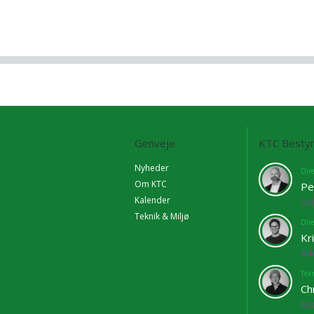
Genveje
KTC Bestyr
Nyheder
Dir
Om KTC
Pe
Kalender
So
Teknik & Miljø
Dir
Kr
Al
Tekn
Ch
Mi