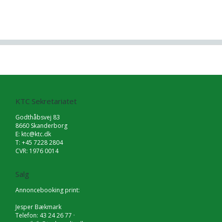
KTC Sekretariatet
Godthåbsvej 83
8660 Skanderborg
E:
ktc@ktc.dk
T: +45 7228 2804
CVR: 1976 0014
Salg
Annoncebooking print:
Jesper Bækmark
Telefon: 43 24 26 77 ·