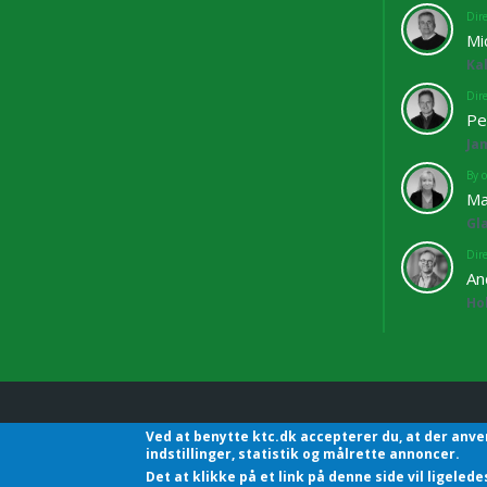
Dir
Mi
Ka
Dir
Pe
Ja
By o
Ma
Gl
Dir
An
Ho
Ved at benytte ktc.dk accepterer du, at der anve
KTC - Kommunalteknisk C
indstillinger, statistik og målrette annoncer.
Det at klikke på et link på denne side vil ligele