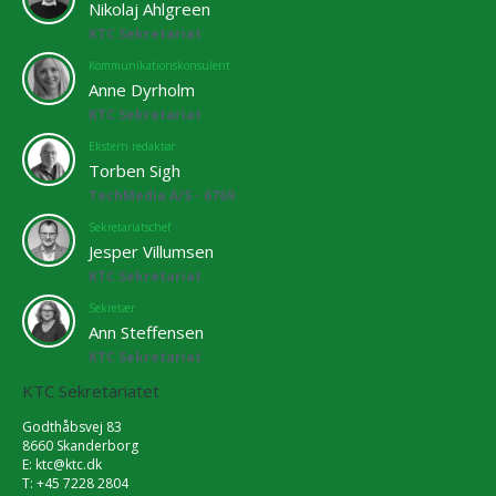
Nikolaj Ahlgreen
KTC Sekretariat
Kommunikationskonsulent
Anne Dyrholm
KTC Sekretariat
Ekstern redaktør
Torben Sigh
TechMedia A/S - 6769
Sekretariatschef
Jesper Villumsen
KTC Sekretariat
Sekretær
Ann Steffensen
KTC Sekretariat
KTC Sekretariatet
Godthåbsvej 83
8660 Skanderborg
E:
ktc@ktc.dk
T: +45 7228 2804