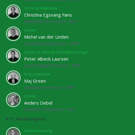
Teknik- og Miljødirektør
Christina Egsvang Føns
Middelfart Kommune - 4525
Direktør
Michel van der Linden
Kalundborg Kommune - 4108
Direktør for Vækst og Udviklingsforvaltningen
Peter Albeck Laursen
Jammerbugt Kommune - 4068
By og miljødirektør
Maj Green
Gladsaxe Kommune - 3460
Direktør
Anders Debel
Holstebro Kommune - 3872
KTC Medarbejdere
Konferenceansvarlig