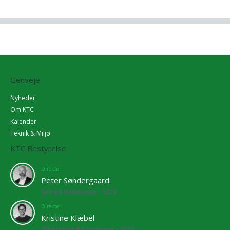
Genveje
Nyheder
Om KTC
Kalender
Teknik & Miljø
KTC Bestyrelse
Direktør
Peter Søndergaard
Solrød Kommune - 5272
Direktør
Kristine Klæbel
Albertslund Kommune - 2673