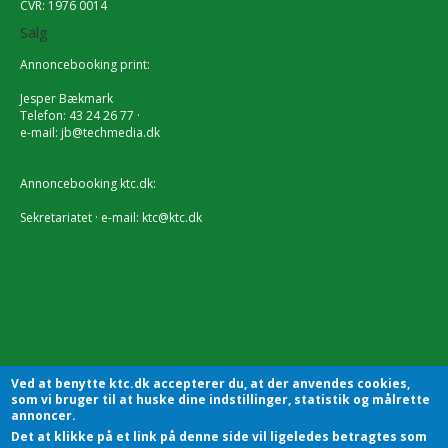
CVR: 1976 0014
Salg
Annoncebooking print:
Jesper Bækmark
Telefon: 43 24 26 77 ·
e-mail:
jb@techmedia.dk
Annoncebooking ktc.dk:
Sekretariatet · e-mail:
ktc@ktc.dk
Ved at benytte ktc.dk accepterer du, at der anvendes cookies,
som vi bruger til at huske dine indstillinger, statistik og målrette
annoncer.
Det at klikke på et link på denne side vil ligeledes betragtes som