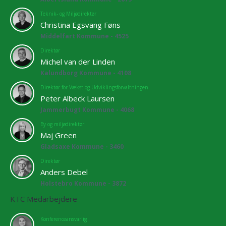
Teknik- og Miljødirektør
Christina Egsvang Føns
Middelfart Kommune - 4525
Direktør
Michel van der Linden
Kalundborg Kommune - 4108
Direktør for Vækst og Udviklingsforvaltningen
Peter Albeck Laursen
Jammerbugt Kommune - 4068
By og miljødirektør
Maj Green
Gladsaxe Kommune - 3460
Direktør
Anders Debel
Holstebro Kommune - 3872
KTC Medarbejdere
Konferenceansvarlig