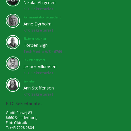
Nikolaj Ahlgreen
KTC Sekretariat
Kommunikationskonsulent
Anne Dyrholm
KTC Sekretariat
Ekstern redaktør
Torben Sigh
TechMedia A/S - 6769
Sekretariatschef
Jesper Villumsen
KTC Sekretariat
Sekretær
Ann Steffensen
KTC Sekretariat
KTC Sekretariatet
Godthåbsvej 83
8660 Skanderborg
E:
ktc@ktc.dk
T: +45 7228 2804