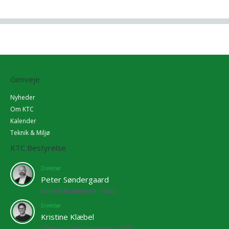
Genveje
Nyheder
Om KTC
Kalender
Teknik & Miljø
KTC Bestyrelse
Direktør
Peter Søndergaard
Solrød Kommune - 5272
Direktør
Kristine Klæbel
Albertslund Kommune - 2673