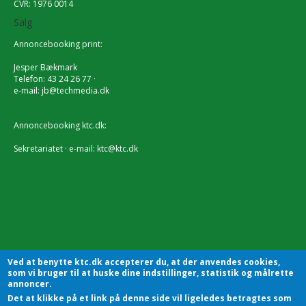
CVR: 1976 0014
Salg
Annoncebooking print:
Jesper Bækmark
Telefon: 43 24 26 77 ·
e-mail:
jb@techmedia.dk
Annoncebooking ktc.dk:
Sekretariatet · e-mail:
ktc@ktc.dk
Ved at benytte ktc.dk accepterer du, at der anvendes cookies,
som vi bruger til at huske dine indstillinger, statistik og målrette
annoncer.
Det at klikke på et link på denne side vil ligeledes betragtes som