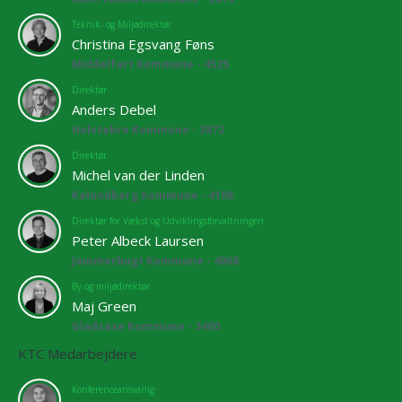
Teknik- og Miljødirektør
Christina Egsvang Føns
Middelfart Kommune - 4525
Direktør
Anders Debel
Holstebro Kommune - 3872
Direktør
Michel van der Linden
Kalundborg Kommune - 4108
Direktør for Vækst og Udviklingsforvaltningen
Peter Albeck Laursen
Jammerbugt Kommune - 4068
By og miljødirektør
Maj Green
Gladsaxe Kommune - 3460
KTC Medarbejdere
Konferenceansvarlig