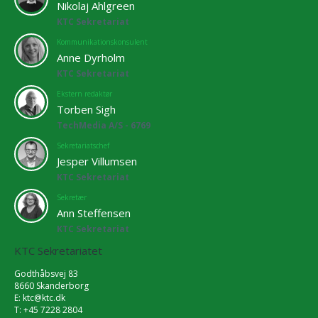
Nikolaj Ahlgreen
KTC Sekretariat
Kommunikationskonsulent
Anne Dyrholm
KTC Sekretariat
Ekstern redaktør
Torben Sigh
TechMedia A/S - 6769
Sekretariatschef
Jesper Villumsen
KTC Sekretariat
Sekretær
Ann Steffensen
KTC Sekretariat
KTC Sekretariatet
Godthåbsvej 83
8660 Skanderborg
E:
ktc@ktc.dk
T: +45 7228 2804