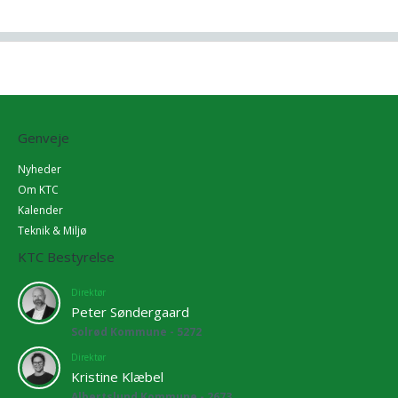
Genveje
Nyheder
Om KTC
Kalender
Teknik & Miljø
KTC Bestyrelse
Direktør
Peter Søndergaard
Solrød Kommune - 5272
Direktør
Kristine Klæbel
Albertslund Kommune - 2673