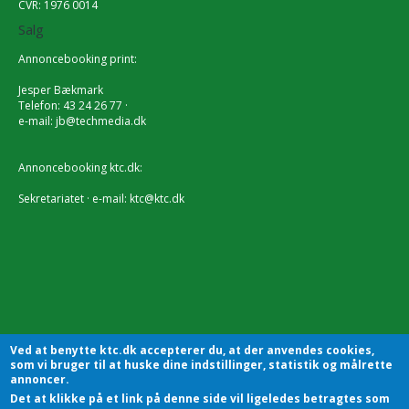
CVR: 1976 0014
Salg
Annoncebooking print:
Jesper Bækmark
Telefon: 43 24 26 77 ·
e-mail:
jb@techmedia.dk
Annoncebooking ktc.dk:
Sekretariatet · e-mail:
ktc@ktc.dk
Ved at benytte ktc.dk accepterer du, at der anvendes cookies,
som vi bruger til at huske dine indstillinger, statistik og målrette
annoncer.
Det at klikke på et link på denne side vil ligeledes betragtes som