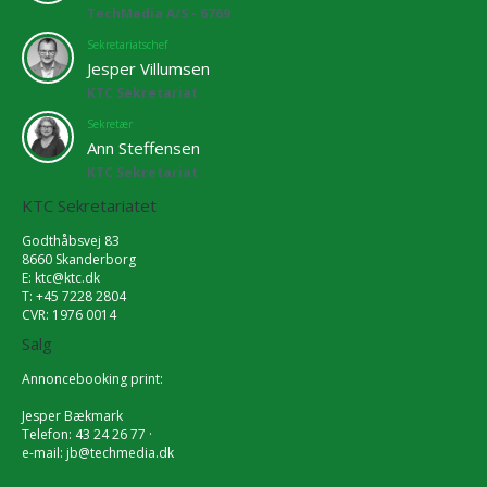
TechMedia A/S - 6769
Sekretariatschef
Jesper Villumsen
KTC Sekretariat
Sekretær
Ann Steffensen
KTC Sekretariat
KTC Sekretariatet
Godthåbsvej 83
8660 Skanderborg
E:
ktc@ktc.dk
T: +45 7228 2804
CVR: 1976 0014
Salg
Annoncebooking print:
Jesper Bækmark
Telefon: 43 24 26 77 ·
e-mail:
jb@techmedia.dk