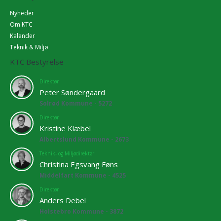
Nyheder
Om KTC
Kalender
Teknik & Miljø
KTC Bestyrelse
Direktør
Peter Søndergaard
Solrød Kommune - 5272
Direktør
Kristine Klæbel
Albertslund Kommune - 2673
Teknik- og Miljødirektør
Christina Egsvang Føns
Middelfart Kommune - 4525
Direktør
Anders Debel
Holstebro Kommune - 3872