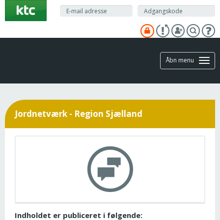
Gå
til
hovedindhold
Åbn menu
Jordnetværk - Region Sjælland
Indholdet er publiceret i følgende: