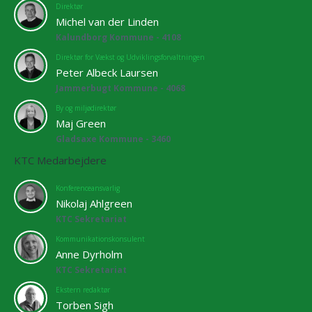
Direktør
Michel van der Linden
Kalundborg Kommune - 4108
Direktør for Vækst og Udviklingsforvaltningen
Peter Albeck Laursen
Jammerbugt Kommune - 4068
By og miljødirektør
Maj Green
Gladsaxe Kommune - 3460
KTC Medarbejdere
Konferenceansvarlig
Nikolaj Ahlgreen
KTC Sekretariat
Kommunikationskonsulent
Anne Dyrholm
KTC Sekretariat
Ekstern redaktør
Torben Sigh