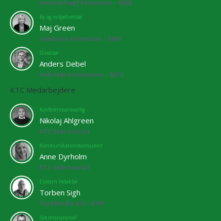
Jammerbugt Kommune - 4068
By og miljødirektør
Maj Green
Gladsaxe Kommune - 3460
Direktør
Anders Debel
Holstebro Kommune - 3872
KTC Medarbejdere
Konferenceansvarlig
Nikolaj Ahlgreen
KTC Sekretariat
Kommunikationskonsulent
Anne Dyrholm
KTC Sekretariat
Ekstern redaktør
Torben Sigh
TechMedia A/S - 6769
Sekretariatschef