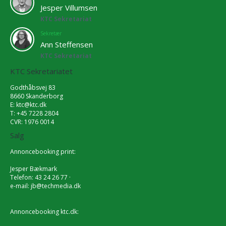
Jesper Villumsen
KTC Sekretariat
Sekretær
Ann Steffensen
KTC Sekretariat
KTC Sekretariatet
Godthåbsvej 83
8660 Skanderborg
E:
ktc@ktc.dk
T: +45 7228 2804
CVR: 1976 0014
Salg
Annoncebooking print:
Jesper Bækmark
Telefon: 43 24 26 77 ·
e-mail:
jb@techmedia.dk
Annoncebooking ktc.dk: