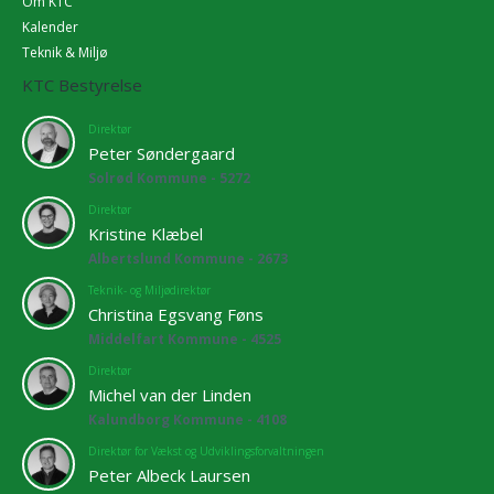
Om KTC
Kalender
Teknik & Miljø
KTC Bestyrelse
Direktør
Peter Søndergaard
Solrød Kommune - 5272
Direktør
Kristine Klæbel
Albertslund Kommune - 2673
Teknik- og Miljødirektør
Christina Egsvang Føns
Middelfart Kommune - 4525
Direktør
Michel van der Linden
Kalundborg Kommune - 4108
Direktør for Vækst og Udviklingsforvaltningen
Peter Albeck Laursen