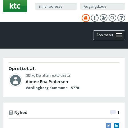
Gå
til
hovedindhold
Åbn menu
Oprettet af:
GIS- og Digitaliseringskoordinator
Aimée Ena Pedersen
Vordingborg Kommune - 5770
Nyhed
1